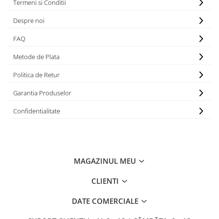
Termeni si Conditii
APLICE MODERNE
Despre noi
PLAFONIERE MODERNE
VEIOZE MODERNE
FAQ
LAMPADARE MODERNE
Metode de Plata
SUSPENSII CU LED
Politica de Retur
APLICE CU LED
Garantia Produselor
PLAFONIERE CU LED
Confidentialitate
MINI SPOTURI MAGNETICE &
ACCESORII
LAMPADARE CU LED
SUSPENSII VINTAGE
MAGAZINUL MEU
APLICE VINTAGE
CLIENTI
PLAFONIERE VINTAGE
ACCESORII & CABLU VINTAGE
DATE COMERCIALE
SUSPENSII COPII