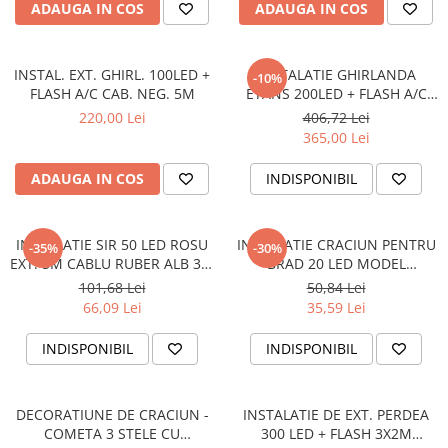
ADAUGA IN COS
ADAUGA IN COS
PLAFONIERE COPII
SPOTURI APLICATE
INSTAL. EXT. GHIRL. 100LED +
INSTALATIE GHIRLANDA
-10%
LAMPI BAIE
FLASH A/C CAB. NEG. 5M
ETANS 200LED + FLASH A/C
LAMPADARE CRISTAL
CAB. NEGRU 10M
220,00 Lei
406,72 Lei
365,00 Lei
VEIOZA VINTAGE
VEIOZE COPII
ADAUGA IN COS
INDISPONIBIL
INSTALATIE SIR 50 LED ROSU
INSTALATIE CRACIUN PENTRU
-35%
-30%
EXT. 5M CABLU RUBER ALB 30-
BRAD 20 LED MODEL
195003
INGERASI 4.75M
101,68 Lei
50,84 Lei
ALB,INTERIOR
66,09 Lei
35,59 Lei
INDISPONIBIL
INDISPONIBIL
DECORATIUNE DE CRACIUN -
INSTALATIE DE EXT. PERDEA
COMETA 3 STELE CU
300 LED + FLASH 3X2M