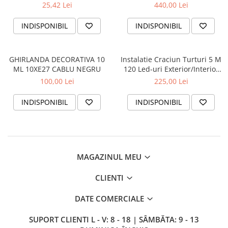
MODULATOR - MULTICOLOR
CAB.NEG. ALB
25,42 Lei
440,00 Lei
INDISPONIBIL
INDISPONIBIL
GHIRLANDA DECORATIVA 10
Instalatie Craciun Turturi 5 M
ML 10XE27 CABLU NEGRU
120 Led-uri Exterior/Interior
Alb Cald
100,00 Lei
225,00 Lei
INDISPONIBIL
INDISPONIBIL
MAGAZINUL MEU
CLIENTI
DATE COMERCIALE
SUPORT CLIENTI
L - V: 8 - 18 | SÂMBĂTA: 9 - 13