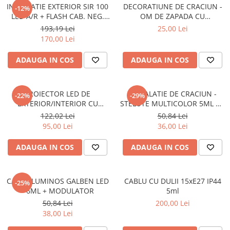
PLAFONIERE MODERNE
INSTALATIE EXTERIOR SIR 100
DECORATIUNE DE CRACIUN -
-12%
LED A/R + FLASH CAB. NEG.
OM DE ZAPADA CU
VEIOZE MODERNE
10M
MODULATOR MULTICOLOR
193,19 Lei
25,00 Lei
LAMPADARE MODERNE
170,00 Lei
SUSPENSII CU LED
ADAUGA IN COS
ADAUGA IN COS
APLICE CU LED
PLAFONIERE CU LED
PROIECTOR LED DE
INSTALATIE DE CRACIUN -
-22%
-29%
MINI SPOTURI MAGNETICE &
EXTERIOR/INTERIOR CU
STELUTE MULTICOLOR 5ML DE
ACCESORII
FIGURINE 3.6W
INTERIOR
122,02 Lei
50,84 Lei
95,00 Lei
36,00 Lei
LAMPADARE CU LED
SUSPENSII VINTAGE
ADAUGA IN COS
ADAUGA IN COS
APLICE VINTAGE
PLAFONIERE VINTAGE
CABLU LUMINOS GALBEN LED
CABLU CU DULII 15xE27 IP44
-25%
- 6ML + MODULATOR
5ml
ACCESORII & CABLU VINTAGE
50,84 Lei
200,00 Lei
SUSPENSII COPII
38,00 Lei
APLICE COPII