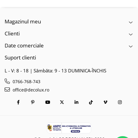
PLAFONIERE COPII
SPOTURI APLICATE
Magazinul meu
LAMPI BAIE
Clienti
LAMPADARE CRISTAL
VEIOZA VINTAGE
Date comerciale
VEIOZE COPII
Suport clienti
L - V: 8 - 18 | Sâmbăta: 9 - 13 DUMINICA-ÎNCHIS
0766-768-743
office@decolux.ro