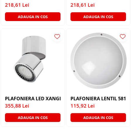
PLAFONIERE MODERNE
218,61 Lei
218,61 Lei
VEIOZE MODERNE
ADAUGA IN COS
ADAUGA IN COS
LAMPADARE MODERNE
SUSPENSII CU LED
APLICE CU LED
PLAFONIERE CU LED
MINI SPOTURI MAGNETICE &
ACCESORII
LAMPADARE CU LED
SUSPENSII VINTAGE
APLICE VINTAGE
PLAFONIERA LED XANGLE ORIENTABILA AR111 IP20 
PLAFONIERA LENTIL 5810
PLAFONIERE VINTAGE
355,88 Lei
115,92 Lei
ACCESORII & CABLU VINTAGE
SUSPENSII COPII
ADAUGA IN COS
ADAUGA IN COS
APLICE COPII