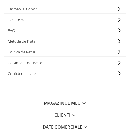
PLAFONIERE MODERNE
Termeni si Conditii
VEIOZE MODERNE
Despre noi
LAMPADARE MODERNE
SUSPENSII CU LED
FAQ
APLICE CU LED
Metode de Plata
PLAFONIERE CU LED
Politica de Retur
MINI SPOTURI MAGNETICE &
Garantia Produselor
ACCESORII
LAMPADARE CU LED
Confidentialitate
SUSPENSII VINTAGE
APLICE VINTAGE
PLAFONIERE VINTAGE
MAGAZINUL MEU
ACCESORII & CABLU VINTAGE
CLIENTI
SUSPENSII COPII
APLICE COPII
DATE COMERCIALE