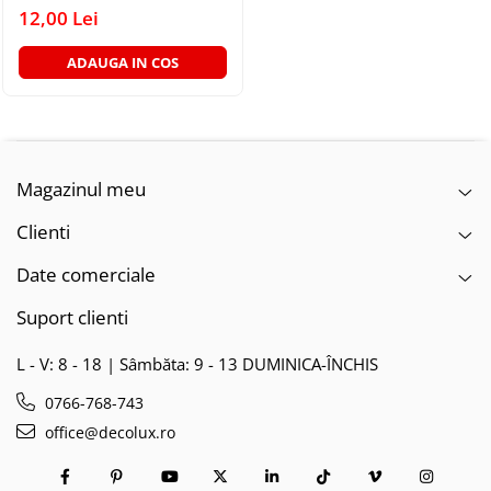
PLAFONIERE MODERNE
12,00 Lei
VEIOZE MODERNE
ADAUGA IN COS
LAMPADARE MODERNE
SUSPENSII CU LED
APLICE CU LED
PLAFONIERE CU LED
Magazinul meu
MINI SPOTURI MAGNETICE &
Clienti
ACCESORII
LAMPADARE CU LED
Date comerciale
SUSPENSII VINTAGE
Suport clienti
APLICE VINTAGE
L - V: 8 - 18 | Sâmbăta: 9 - 13 DUMINICA-ÎNCHIS
PLAFONIERE VINTAGE
0766-768-743
ACCESORII & CABLU VINTAGE
office@decolux.ro
SUSPENSII COPII
APLICE COPII