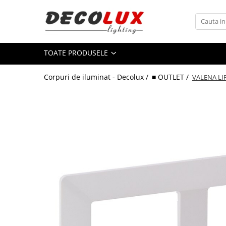
Toate Produsele
TOATE PRODUSELE
■ ILUMINAT DE INTERIOR
CANDELABRE & PENDULE CLASICE
Corpuri de iluminat - Decolux /
■ OUTLET /
VALENA LI
APLICE CLASICE
PLAFONIERE CLASICE
VEIOZE CLASICE
LAMPADARE CLASICE
CANDELABRE CRISTAL & PENDULE
APLICE CRISTAL
PLAFONIERE CRISTAL
VEIOZE CRISTAL
CANDELABRE MODERNE &
PENDULE