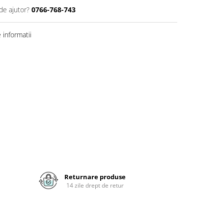
de ajutor?
0766-768-743
informatii
Returnare produse
14 zile drept de retur