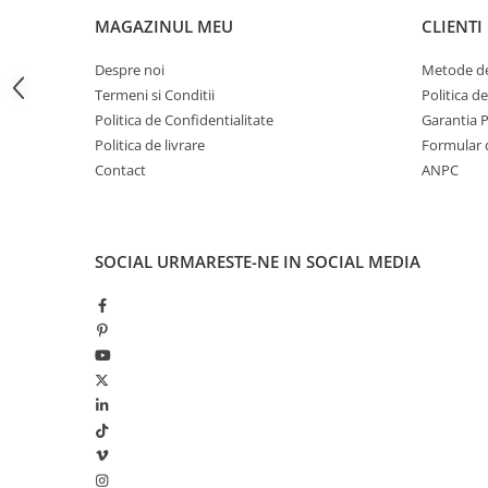
LAMPI GARDURI & TREPTE
MAGAZINUL MEU
CLIENTI
LAMPI STRADALE
Despre noi
Metode de
LAMPI SOLARE
Termeni si Conditii
Politica d
PROIECTOARE
Politica de Confidentialitate
Garantia 
Politica de livrare
Formular 
VEIOZE EXTERIOR
Contact
ANPC
■ ILUMINAT TEHNIC
PLAFONIERE & LAMPI LED
PANOURI LED
SOCIAL
URMARESTE-NE IN SOCIAL MEDIA
CORPURI ETANSE LED
SPOTURI INCASTRATE
SPOTURI PE SINA & ACCESORII
SPOTURI APLICATE SI SUSPENSII
LAMPI EMERGENTA
BANDA LED & ACCESORII
■ ILUMINAT DECORATIV