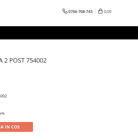
0766-768-743
0,00
A 2 POST 754002
4002
are.
A IN COS