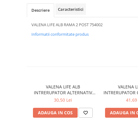
APLICE COPII
Caracteristici
Descriere
PLAFONIERE COPII
VALENA LIFE ALB RAMA 2 POST 754002
SPOTURI APLICATE
Informatii conformitate produs
LAMPI BAIE
LAMPADARE CRISTAL
VEIOZA VINTAGE
VEIOZE COPII
■ ILUMINAT DE EXTERIOR
APLICE EXTERIOR
VALENA LIFE ALB
VALENA L
PLAFONIERE & PENDULE DE
INTRERUPATOR ALTERNATIV
INTRERUPATOR 
EXTERIOR
752106
30,50 Lei
41,69 
STALPI EXTERIOR
ADAUGA IN COS
ADAUGA IN 
LAMPADARE & PENDULE DE
EXTERIOR
LAMPI PAVAJ & PISCINE