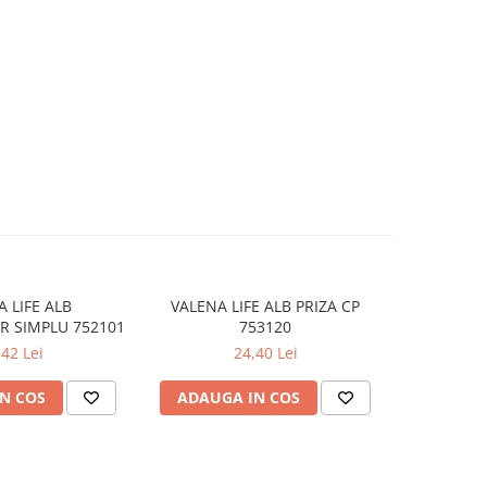
 LIFE ALB
VALENA LIFE ALB PRIZA CP
VALENA L
R SIMPLU 752101
753120
UTP
,42 Lei
24,40 Lei
N COS
ADAUGA IN COS
ADAUG