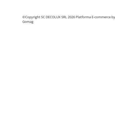
SIRURI LED
GHIRLANDE LED
©Copyright SC DECOLUX SRL 2026
Platforma E-commerce b
PLASE LED
Gomag
FIGURINE & PROIECTOARE LED
■ CONSUMABILE
BEC LED PARA
BEC LED SFERIC
BEC LED LUMANARE
BEC LED DIVERSE
BEC VINTAGE
BEC LED GLOB
TUB LED
■ OGLINZI LED
■ OUTLET