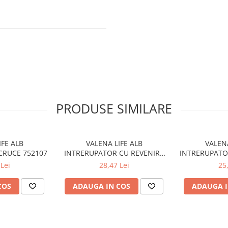
PRODUSE SIMILARE
IFE ALB
VALENA LIFE ALB
VALENA
CRUCE 752107
INTRERUPATOR CU REVENIRE
INTRERUPATO
752111
Lei
28,47 Lei
25
COS
ADAUGA IN COS
ADAUGA I