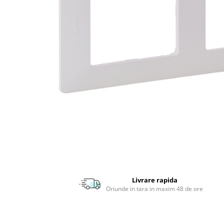
APLICE MODERNE
PLAFONIERE MODERNE
VEIOZE MODERNE
LAMPADARE MODERNE
SUSPENSII CU LED
APLICE CU LED
PLAFONIERE CU LED
MINI SPOTURI MAGNETICE &
ACCESORII
LAMPADARE CU LED
SUSPENSII VINTAGE
APLICE VINTAGE
Livrare rapida
PLAFONIERE VINTAGE
Oriunde in tara in maxim 48 de ore
ACCESORII & CABLU VINTAGE
SUSPENSII COPII