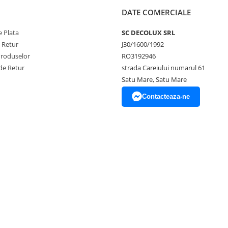
DATE COMERCIALE
 Plata
SC DECOLUX SRL
e Retur
J30/1600/1992
Produselor
RO3192946
de Retur
strada Careiului numarul 61
Satu Mare, Satu Mare
Contacteaza-ne