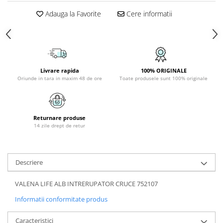
PLAFONIERE COPII
Adauga la Favorite
Cere informatii
SPOTURI APLICATE
LAMPI BAIE
LAMPADARE CRISTAL
VEIOZA VINTAGE
Livrare rapida
100% ORIGINALE
Oriunde in tara in maxim 48 de ore
Toate produsele sunt 100% originale
VEIOZE COPII
Returnare produse
14 zile drept de retur
Descriere
VALENA LIFE ALB INTRERUPATOR CRUCE 752107
Informatii conformitate produs
Caracteristici