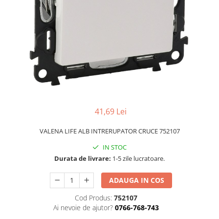
PLAFONIERE MODERNE
VEIOZE MODERNE
LAMPADARE MODERNE
SUSPENSII CU LED
APLICE CU LED
PLAFONIERE CU LED
MINI SPOTURI MAGNETICE &
ACCESORII
41,69 Lei
LAMPADARE CU LED
VALENA LIFE ALB INTRERUPATOR CRUCE 752107
SUSPENSII VINTAGE
IN STOC
APLICE VINTAGE
Durata de livrare:
1-5 zile lucratoare.
PLAFONIERE VINTAGE
ADAUGA IN COS
ACCESORII & CABLU VINTAGE
SUSPENSII COPII
Cod Produs:
752107
Ai nevoie de ajutor?
0766-768-743
APLICE COPII