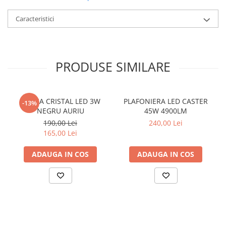
LAMPI GARDURI & TREPTE
Caracteristici
LAMPI STRADALE
LAMPI SOLARE
PROIECTOARE
PRODUSE SIMILARE
VEIOZE EXTERIOR
■ ILUMINAT TEHNIC
PLAFONIERE & LAMPI LED
APLICA CRISTAL LED 3W
PLAFONIERA LED CASTER
-13%
NEGRU AURIU
45W 4900LM
PANOURI LED
190,00 Lei
240,00 Lei
CORPURI ETANSE LED
165,00 Lei
SPOTURI INCASTRATE
ADAUGA IN COS
ADAUGA IN COS
SPOTURI PE SINA & ACCESORII
SPOTURI APLICATE SI SUSPENSII
LAMPI EMERGENTA
BANDA LED & ACCESORII
■ ILUMINAT DECORATIV