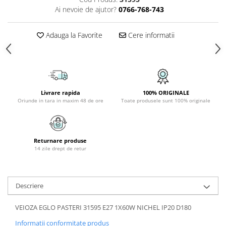
Ai nevoie de ajutor?
0766-768-743
APLICE COPII
PLAFONIERE COPII
Adauga la Favorite
Cere informatii
SPOTURI APLICATE
LAMPI BAIE
LAMPADARE CRISTAL
VEIOZA VINTAGE
Livrare rapida
100% ORIGINALE
Oriunde in tara in maxim 48 de ore
Toate produsele sunt 100% originale
VEIOZE COPII
■ ILUMINAT DE EXTERIOR
APLICE EXTERIOR
Returnare produse
PLAFONIERE & PENDULE DE
14 zile drept de retur
EXTERIOR
STALPI EXTERIOR
Descriere
LAMPADARE & PENDULE DE
EXTERIOR
VEIOZA EGLO PASTERI 31595 E27 1X60W NICHEL IP20 D180
LAMPI PAVAJ & PISCINE
Informatii conformitate produs