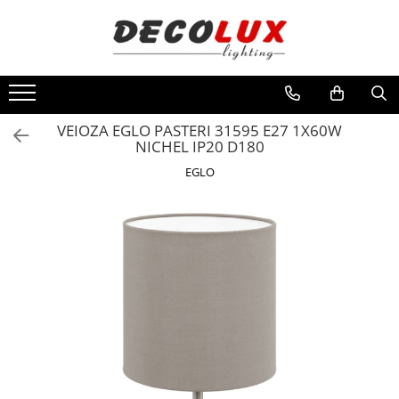
Toate Produsele
■ ILUMINAT DE INTERIOR
CANDELABRE & PENDULE CLASICE
VEIOZA EGLO PASTERI 31595 E27 1X60W
NICHEL IP20 D180
APLICE CLASICE
EGLO
PLAFONIERE CLASICE
VEIOZE CLASICE
LAMPADARE CLASICE
CANDELABRE CRISTAL & PENDULE
APLICE CRISTAL
PLAFONIERE CRISTAL
VEIOZE CRISTAL
CANDELABRE MODERNE &
PENDULE