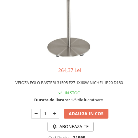
APLICE MODERNE
PLAFONIERE MODERNE
VEIOZE MODERNE
LAMPADARE MODERNE
SUSPENSII CU LED
APLICE CU LED
PLAFONIERE CU LED
264,37 Lei
MINI SPOTURI MAGNETICE &
ACCESORII
VEIOZA EGLO PASTERI 31595 E27 1X60W NICHEL IP20 D180
LAMPADARE CU LED
IN STOC
SUSPENSII VINTAGE
Durata de livrare:
1-5 zile lucratoare.
APLICE VINTAGE
ADAUGA IN COS
PLAFONIERE VINTAGE
ACCESORII & CABLU VINTAGE
ABONEAZA-TE
SUSPENSII COPII
Cod Produs:
31595