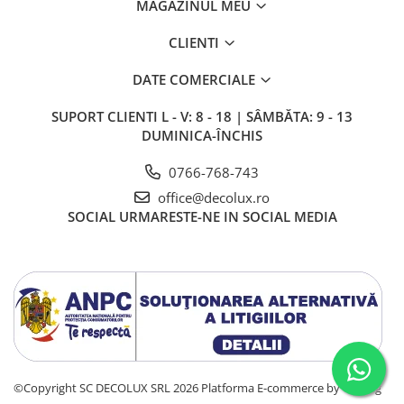
MAGAZINUL MEU
SIRURI LED
CLIENTI
GHIRLANDE LED
PLASE LED
DATE COMERCIALE
FIGURINE & PROIECTOARE LED
SUPORT CLIENTI
L - V: 8 - 18 | SÂMBĂTA: 9 - 13
■ CONSUMABILE
DUMINICA-ÎNCHIS
BEC LED PARA
0766-768-743
BEC LED SFERIC
office@decolux.ro
BEC LED LUMANARE
SOCIAL
URMARESTE-NE IN SOCIAL MEDIA
BEC LED DIVERSE
BEC VINTAGE
BEC LED GLOB
TUB LED
■ OGLINZI LED
■ OUTLET
©Copyright SC DECOLUX SRL 2026
Platforma E-commerce by Gomag