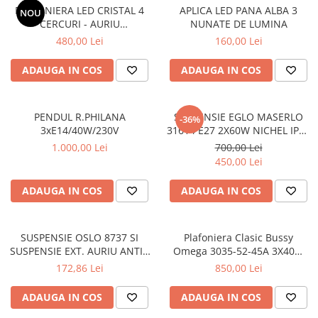
PLAFONIERA LED CRISTAL 4
APLICA LED PANA ALBA 3
PLAFONIERE COPII
NOU
CERCURI - AURIU
NUNATE DE LUMINA
SPOTURI APLICATE
104W(52W+52W)
480,00 Lei
160,00 Lei
LAMPI BAIE
ADAUGA IN COS
ADAUGA IN COS
LAMPADARE CRISTAL
VEIOZA VINTAGE
PENDUL R.PHILANA
SUSPENSIE EGLO MASERLO
-36%
VEIOZE COPII
3xE14/40W/230V
31614 E27 2X60W NICHEL IP20
D780
1.000,00 Lei
700,00 Lei
450,00 Lei
ADAUGA IN COS
ADAUGA IN COS
SUSPENSIE OSLO 8737 SI
Plafoniera Clasic Bussy
SUSPENSIE EXT. AURIU ANTIC
Omega 3035-52-45A 3X40W
TRANSPARENT E27 1X60W
E27
172,86 Lei
850,00 Lei
76X24X24CM
ADAUGA IN COS
ADAUGA IN COS