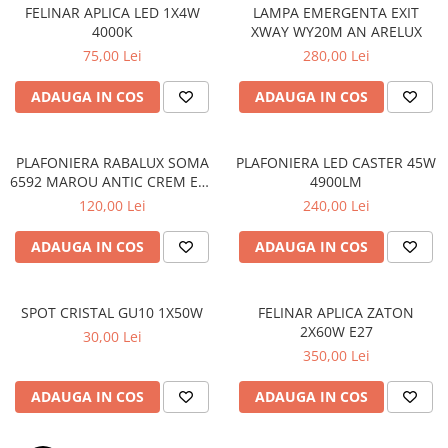
PLAFONIERE MODERNE
FELINAR APLICA LED 1X4W
LAMPA EMERGENTA EXIT
4000K
XWAY WY20M AN ARELUX
VEIOZE MODERNE
75,00 Lei
280,00 Lei
LAMPADARE MODERNE
ADAUGA IN COS
ADAUGA IN COS
SUSPENSII CU LED
APLICE CU LED
PLAFONIERA RABALUX SOMA
PLAFONIERA LED CASTER 45W
PLAFONIERE CU LED
6592 MAROU ANTIC CREM E14
4900LM
MINI SPOTURI MAGNETICE &
2X40W 350MM
120,00 Lei
240,00 Lei
ACCESORII
ADAUGA IN COS
ADAUGA IN COS
LAMPADARE CU LED
SUSPENSII VINTAGE
APLICE VINTAGE
SPOT CRISTAL GU10 1X50W
FELINAR APLICA ZATON
2X60W E27
30,00 Lei
PLAFONIERE VINTAGE
350,00 Lei
ACCESORII & CABLU VINTAGE
ADAUGA IN COS
ADAUGA IN COS
SUSPENSII COPII
APLICE COPII