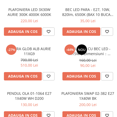
PLAFONIERA LED 3X30W
BEC LED PARA - E27, 10W,
AURIE 300K 4000K 6000K
820lm, 6500K (BAX 10 BUCATI
- 35LEI)
220,00 Lei
35,00 Lei
ADAUGA IN COS
ADAUGA IN COS
LUSTRA GLOB ALB AURIE
VENTILATOR CU BEC LED -
-27%
-44%
NOU
11XG9
1X15W | Dimensiuni：
52cm×18cm
700,00 Lei
160,00 Lei
510,00 Lei
90,00 Lei
ADAUGA IN COS
ADAUGA IN COS
PENDUL OLA 01-1064 E27
PLAFONIERA SWAP 02-382 E27
1X40W WH D200
1X40W BK
130,00 Lei
200,00 Lei
ADAUGA IN COS
ADAUGA IN COS