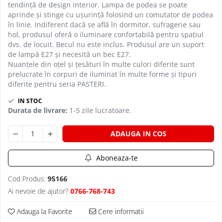
tendință de design interior. Lampa de podea se poate
PLAFONIERE COPII
aprinde și stinge cu ușurință folosind un comutator de podea
SPOTURI APLICATE
în linie. Indiferent dacă se află în dormitor, sufragerie sau
hol, produsul oferă o iluminare confortabilă pentru spațiul
LAMPI BAIE
dvs. de locuit. Becul nu este inclus. Produsul are un suport
de lampă E27 și necesită un bec E27.
LAMPADARE CRISTAL
Nuanțele din oțel și țesături în multe culori diferite sunt
VEIOZA VINTAGE
prelucrate în corpuri de iluminat în multe forme și tipuri
diferite pentru seria PASTERI.
VEIOZE COPII
IN STOC
Durata de livrare:
1-5 zile lucratoare.
ADAUGA IN COS
Aboneaza-te
Cod Produs:
95166
Ai nevoie de ajutor?
0766-768-743
Adauga la Favorite
Cere informatii