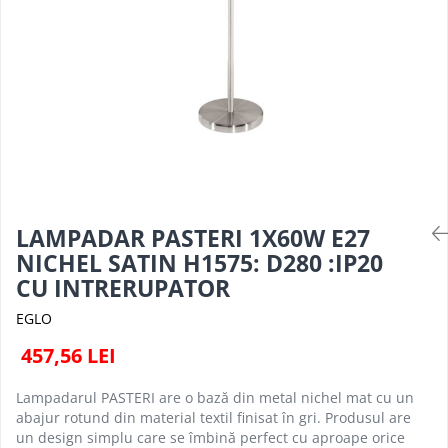
PLAFONIERE MODERNE
VEIOZE MODERNE
LAMPADARE MODERNE
SUSPENSII CU LED
APLICE CU LED
PLAFONIERE CU LED
MINI SPOTURI MAGNETICE &
ACCESORII
LAMPADAR PASTERI 1X60W E27
LAMPADARE CU LED
NICHEL SATIN H1575: D280 :IP20
SUSPENSII VINTAGE
CU INTRERUPATOR
APLICE VINTAGE
EGLO
PLAFONIERE VINTAGE
457,56 LEI
ACCESORII & CABLU VINTAGE
Lampadarul PASTERI are o bază din metal nichel mat cu un
SUSPENSII COPII
abajur rotund din material textil finisat în gri. Produsul are
APLICE COPII
un design simplu care se îmbină perfect cu aproape orice