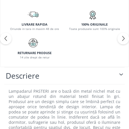
LIVRARE RAPIDA
100% ORIGINALE
Oriunde in tara in maxim 48 de ore
Toate produsele sunt 100% originale
RETURNARE PRODUSE
14 zile drept de retur
Descriere
Lampadarul PASTERI are o bază din metal nichel mat cu
un abajur rotund din material textil finisat în gri.
Produsul are un design simplu care se îmbină perfect cu
aproape orice tendință de design interior. Lampa de
podea se poate aprinde și stinge cu ușurință folosind un
comutator de podea în linie. Indiferent dacă se află în
dormitor, sufragerie sau hol, produsul oferă o iluminare
confortabilă pentru spațiul dvs. de locuit. Becul nu este