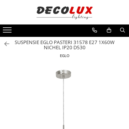
Toate Produsele
■ ILUMINAT DE INTERIOR
CANDELABRE & PENDULE CLASICE
SUSPENSIE EGLO PASTERI 31578 E27 1X60W
NICHEL IP20 D530
APLICE CLASICE
EGLO
PLAFONIERE CLASICE
VEIOZE CLASICE
LAMPADARE CLASICE
CANDELABRE CRISTAL & PENDULE
APLICE CRISTAL
PLAFONIERE CRISTAL
VEIOZE CRISTAL
CANDELABRE MODERNE &
PENDULE