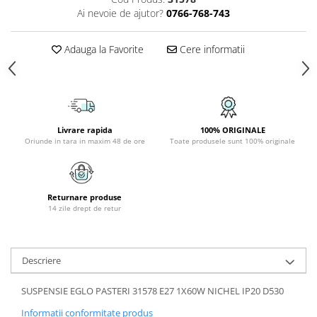
Ai nevoie de ajutor?
0766-768-743
APLICE COPII
PLAFONIERE COPII
Adauga la Favorite
Cere informatii
SPOTURI APLICATE
LAMPI BAIE
LAMPADARE CRISTAL
VEIOZA VINTAGE
Livrare rapida
100% ORIGINALE
Oriunde in tara in maxim 48 de ore
Toate produsele sunt 100% originale
VEIOZE COPII
■ ILUMINAT DE EXTERIOR
APLICE EXTERIOR
Returnare produse
PLAFONIERE & PENDULE DE
14 zile drept de retur
EXTERIOR
STALPI EXTERIOR
Descriere
LAMPADARE & PENDULE DE
EXTERIOR
SUSPENSIE EGLO PASTERI 31578 E27 1X60W NICHEL IP20 D530
LAMPI PAVAJ & PISCINE
Informatii conformitate produs