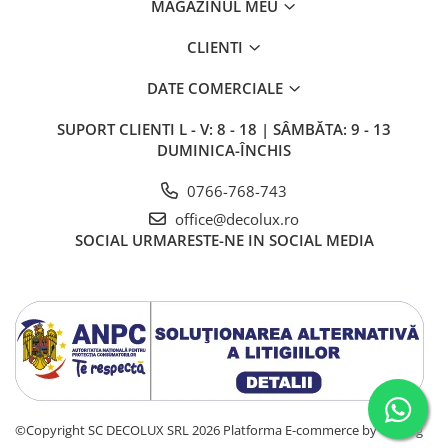
MAGAZINUL MEU
SIRURI LED
CLIENTI
GHIRLANDE LED
PLASE LED
DATE COMERCIALE
FIGURINE & PROIECTOARE LED
SUPORT CLIENTI
L - V: 8 - 18 | SÂMBĂTA: 9 - 13
■ CONSUMABILE
DUMINICA-ÎNCHIS
BEC LED PARA
0766-768-743
BEC LED SFERIC
office@decolux.ro
BEC LED LUMANARE
SOCIAL
URMARESTE-NE IN SOCIAL MEDIA
BEC LED DIVERSE
BEC VINTAGE
BEC LED GLOB
TUB LED
■ OGLINZI LED
■ OUTLET
©Copyright SC DECOLUX SRL 2026
Platforma E-commerce by Gomag