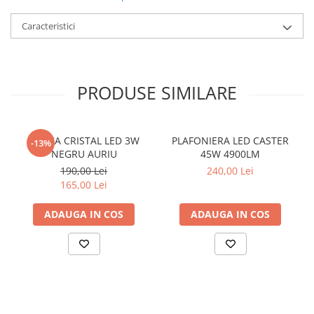
LAMPI GARDURI & TREPTE
Caracteristici
LAMPI STRADALE
LAMPI SOLARE
PROIECTOARE
PRODUSE SIMILARE
VEIOZE EXTERIOR
■ ILUMINAT TEHNIC
PLAFONIERE & LAMPI LED
APLICA CRISTAL LED 3W
PLAFONIERA LED CASTER
-13%
NEGRU AURIU
45W 4900LM
PANOURI LED
190,00 Lei
240,00 Lei
CORPURI ETANSE LED
165,00 Lei
SPOTURI INCASTRATE
ADAUGA IN COS
ADAUGA IN COS
SPOTURI PE SINA & ACCESORII
SPOTURI APLICATE SI SUSPENSII
LAMPI EMERGENTA
BANDA LED & ACCESORII
■ ILUMINAT DECORATIV