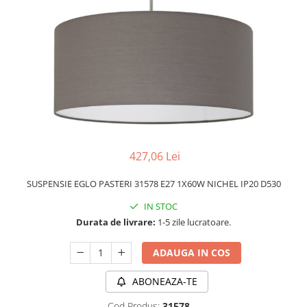
APLICE MODERNE
PLAFONIERE MODERNE
VEIOZE MODERNE
LAMPADARE MODERNE
SUSPENSII CU LED
APLICE CU LED
PLAFONIERE CU LED
427,06 Lei
MINI SPOTURI MAGNETICE &
ACCESORII
SUSPENSIE EGLO PASTERI 31578 E27 1X60W NICHEL IP20 D530
LAMPADARE CU LED
IN STOC
SUSPENSII VINTAGE
Durata de livrare:
1-5 zile lucratoare.
APLICE VINTAGE
ADAUGA IN COS
PLAFONIERE VINTAGE
ACCESORII & CABLU VINTAGE
ABONEAZA-TE
SUSPENSII COPII
Cod Produs:
31578