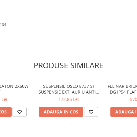
104
PRODUSE SIMILARE
 ZATON 2X60W
SUSPENSIE OSLO 8737 SI
FELINAR BRIC
7
SUSPENSIE EXT. AURIU ANTIC
DG IP54 PLA
TRANSPARENT E27 1X60W
 Lei
172,86 Lei
570
76X24X24CM
COS
ADAUGA IN COS
ADAUGA I