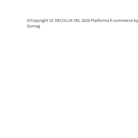
SIRURI LED
GHIRLANDE LED
©Copyright SC DECOLUX SRL 2026
Platforma E-commerce b
PLASE LED
Gomag
FIGURINE & PROIECTOARE LED
■ CONSUMABILE
BEC LED PARA
BEC LED SFERIC
BEC LED LUMANARE
BEC LED DIVERSE
BEC VINTAGE
BEC LED GLOB
TUB LED
■ OGLINZI LED
■ OUTLET