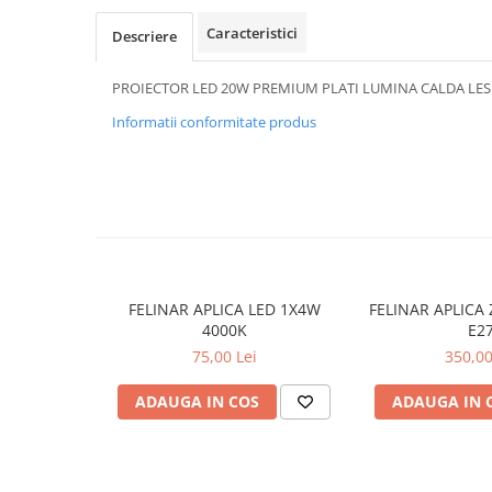
APLICE COPII
Caracteristici
Descriere
PLAFONIERE COPII
PROIECTOR LED 20W PREMIUM PLATI LUMINA CALDA LES
SPOTURI APLICATE
Informatii conformitate produs
LAMPI BAIE
LAMPADARE CRISTAL
VEIOZA VINTAGE
VEIOZE COPII
■ ILUMINAT DE EXTERIOR
APLICE EXTERIOR
FELINAR APLICA LED 1X4W
FELINAR APLICA
PLAFONIERE & PENDULE DE
4000K
E2
EXTERIOR
75,00 Lei
350,00
STALPI EXTERIOR
ADAUGA IN COS
ADAUGA IN 
LAMPADARE & PENDULE DE
EXTERIOR
LAMPI PAVAJ & PISCINE