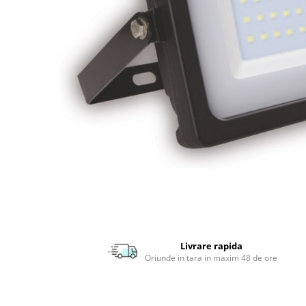
APLICE MODERNE
PLAFONIERE MODERNE
VEIOZE MODERNE
LAMPADARE MODERNE
SUSPENSII CU LED
APLICE CU LED
PLAFONIERE CU LED
MINI SPOTURI MAGNETICE &
ACCESORII
LAMPADARE CU LED
SUSPENSII VINTAGE
APLICE VINTAGE
Livrare rapida
PLAFONIERE VINTAGE
Oriunde in tara in maxim 48 de ore
ACCESORII & CABLU VINTAGE
SUSPENSII COPII