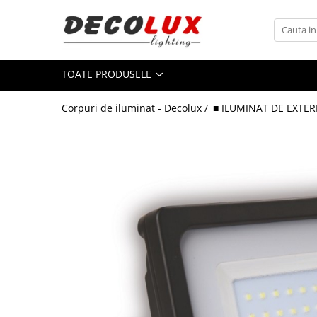
Toate Produsele
TOATE PRODUSELE
■ ILUMINAT DE INTERIOR
CANDELABRE & PENDULE CLASICE
Corpuri de iluminat - Decolux /
■ ILUMINAT DE EXTER
APLICE CLASICE
PLAFONIERE CLASICE
VEIOZE CLASICE
LAMPADARE CLASICE
CANDELABRE CRISTAL & PENDULE
APLICE CRISTAL
PLAFONIERE CRISTAL
VEIOZE CRISTAL
CANDELABRE MODERNE &
PENDULE