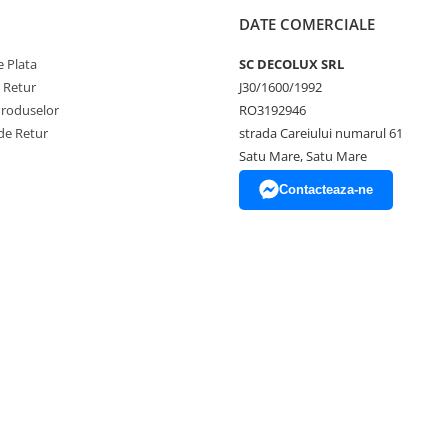
DATE COMERCIALE
 Plata
SC DECOLUX SRL
e Retur
J30/1600/1992
Produselor
RO3192946
de Retur
strada Careiului numarul 61
Satu Mare, Satu Mare
Contacteaza-ne