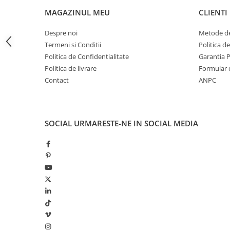
LAMPI GARDURI & TREPTE
MAGAZINUL MEU
CLIENTI
LAMPI STRADALE
Despre noi
Metode de
LAMPI SOLARE
Termeni si Conditii
Politica d
PROIECTOARE
Politica de Confidentialitate
Garantia 
Politica de livrare
Formular 
VEIOZE EXTERIOR
Contact
ANPC
■ ILUMINAT TEHNIC
PLAFONIERE & LAMPI LED
PANOURI LED
SOCIAL
URMARESTE-NE IN SOCIAL MEDIA
CORPURI ETANSE LED
SPOTURI INCASTRATE
SPOTURI PE SINA & ACCESORII
SPOTURI APLICATE SI SUSPENSII
LAMPI EMERGENTA
BANDA LED & ACCESORII
■ ILUMINAT DECORATIV