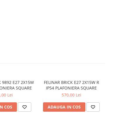
K 9892 E27 2X15W
FELINAR BRICK E27 2X15W R
FELINAR R
FONIERA SQUARE
IP54 PLAFONIERA SQUARE
2X15W DG
,00 Lei
570,00 Lei
N COS
ADAUGA IN COS
ADAUG