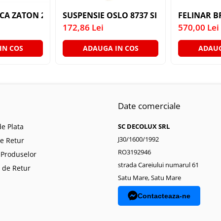
ICA ZATON 2X60W E27
SUSPENSIE OSLO 8737 SI SUSPENSIE EX
FELINAR B
172,86 Lei
570,00 Lei
IN COS
ADAUGA IN COS
ADAUG
Date comerciale
e Plata
SC DECOLUX SRL
J30/1600/1992
de Retur
RO3192946
 Produselor
strada Careiului numarul 61
 de Retur
Satu Mare, Satu Mare
Contacteaza-ne