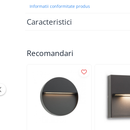
APLICE COPII
Informatii conformitate produs
PLAFONIERE COPII
Caracteristici
SPOTURI APLICATE
LAMPI BAIE
LAMPADARE CRISTAL
Recomandari
VEIOZA VINTAGE
VEIOZE COPII
■ ILUMINAT DE EXTERIOR
APLICE EXTERIOR
PLAFONIERE & PENDULE DE
EXTERIOR
STALPI EXTERIOR
LAMPADARE & PENDULE DE
EXTERIOR
LAMPI PAVAJ & PISCINE