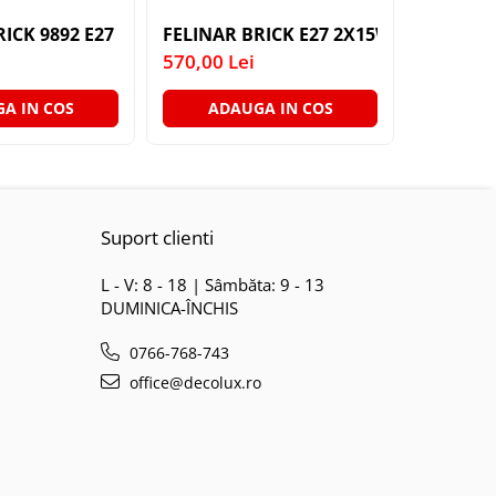
T. AURIU ANTIC TRANSPARENT E27 1X60W 76X24X24CM
RICK 9892 E27 2X15W DG IP54 PLAFONIERA SQUARE
FELINAR BRICK E27 2X15W R I
FELINAR
570,00 Lei
570,00 L
A IN COS
ADAUGA IN COS
ADA
Suport clienti
L - V: 8 - 18 | Sâmbăta: 9 - 13
DUMINICA-ÎNCHIS
0766-768-743
office@decolux.ro