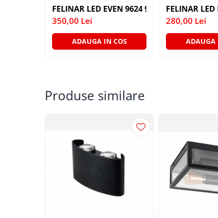
LAMPI GARDURI & TREPTE
FELINAR LED EVEN 9624 9W DG IP54 AP.
FELINAR LED 
350,00 Lei
280,00 Lei
LAMPI STRADALE
LAMPI SOLARE
ADAUGA IN COS
ADAUGA 
PROIECTOARE
VEIOZE EXTERIOR
■ ILUMINAT TEHNIC
Produse similare
PLAFONIERE & LAMPI LED
PANOURI LED
CORPURI ETANSE LED
SPOTURI INCASTRATE
SPOTURI PE SINA & ACCESORII
SPOTURI APLICATE SI SUSPENSII
LAMPI EMERGENTA
BANDA LED & ACCESORII
■ ILUMINAT DECORATIV