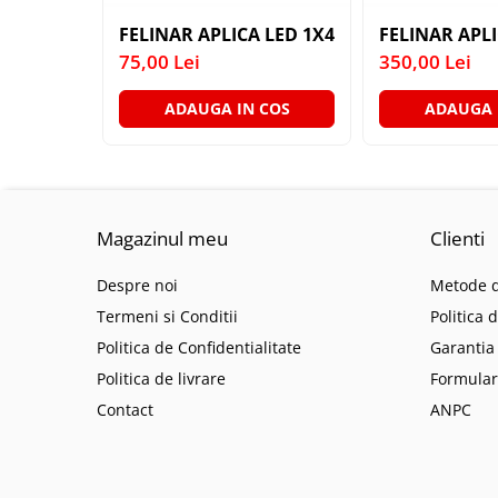
SIRURI LED
FELINAR APLICA LED 1X4W 4000K
FELINAR APL
GHIRLANDE LED
75,00 Lei
350,00 Lei
PLASE LED
ADAUGA IN COS
ADAUGA 
FIGURINE & PROIECTOARE LED
■ CONSUMABILE
BEC LED PARA
BEC LED SFERIC
Magazinul meu
Clienti
BEC LED LUMANARE
Despre noi
Metode d
BEC LED DIVERSE
Termeni si Conditii
Politica 
BEC VINTAGE
Politica de Confidentialitate
Garantia
BEC LED GLOB
Politica de livrare
Formular
TUB LED
Contact
ANPC
■ OGLINZI LED
■ OUTLET