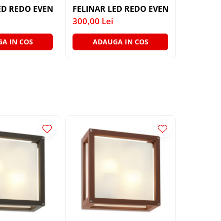
IP54 AP. ROUND
ED REDO EVEN 9626 9W WH IP54 AP.
FELINAR LED REDO EVEN 9153 6W DG 
FELINAR
300,00 Lei
350,00 L
A IN COS
ADAUGA IN COS
ADA