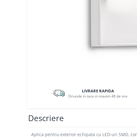
APLICE MODERNE
PLAFONIERE MODERNE
VEIOZE MODERNE
LAMPADARE MODERNE
SUSPENSII CU LED
APLICE CU LED
PLAFONIERE CU LED
MINI SPOTURI MAGNETICE &
ACCESORII
LAMPADARE CU LED
LIVRARE RAPIDA
SUSPENSII VINTAGE
Oriunde in tara in maxim 48 de ore
APLICE VINTAGE
PLAFONIERE VINTAGE
Descriere
ACCESORII & CABLU VINTAGE
SUSPENSII COPII
Aplica pentru exterior echipata cu LED-uri SMD, corp