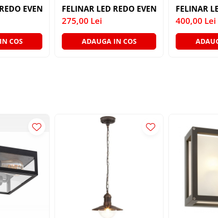
REDO EVEN 9151 3W DG IP54 AP. SQUARE
FELINAR LED REDO EVEN 9148 3W MWH 
FELINAR L
275,00 Lei
400,00 Lei
IN COS
ADAUGA IN COS
ADAUG