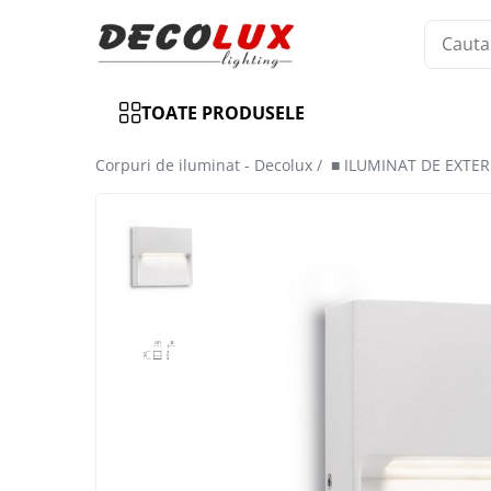
Toate Produsele
TOATE PRODUSELE
■ ILUMINAT DE INTERIOR
CANDELABRE & PENDULE CLASICE
Corpuri de iluminat - Decolux /
■ ILUMINAT DE EXTER
APLICE CLASICE
PLAFONIERE CLASICE
VEIOZE CLASICE
LAMPADARE CLASICE
CANDELABRE CRISTAL & PENDULE
APLICE CRISTAL
PLAFONIERE CRISTAL
VEIOZE CRISTAL
CANDELABRE MODERNE &
PENDULE