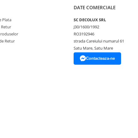
DATE COMERCIALE
 Plata
SC DECOLUX SRL
e Retur
J30/1600/1992
Produselor
RO3192946
de Retur
strada Careiului numarul 61
Satu Mare, Satu Mare
Contacteaza-ne