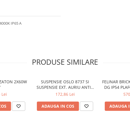
 4000K IP65 A
PRODUSE SIMILARE
 ZATON 2X60W
SUSPENSIE OSLO 8737 SI
FELINAR BRIC
7
SUSPENSIE EXT. AURIU ANTIC
DG IP54 PLA
TRANSPARENT E27 1X60W
 Lei
172,86 Lei
570
76X24X24CM
COS
ADAUGA IN COS
ADAUGA I