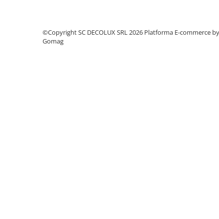
SIRURI LED
GHIRLANDE LED
©Copyright SC DECOLUX SRL 2026
Platforma E-commerce b
PLASE LED
Gomag
FIGURINE & PROIECTOARE LED
■ CONSUMABILE
BEC LED PARA
BEC LED SFERIC
BEC LED LUMANARE
BEC LED DIVERSE
BEC VINTAGE
BEC LED GLOB
TUB LED
■ OGLINZI LED
■ OUTLET