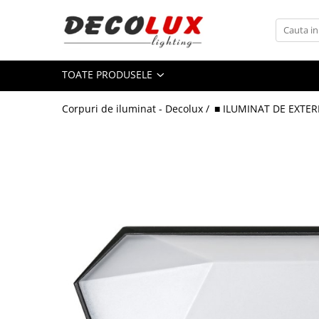
Toate Produsele
TOATE PRODUSELE
■ ILUMINAT DE INTERIOR
CANDELABRE & PENDULE CLASICE
Corpuri de iluminat - Decolux /
■ ILUMINAT DE EXTER
APLICE CLASICE
PLAFONIERE CLASICE
VEIOZE CLASICE
LAMPADARE CLASICE
CANDELABRE CRISTAL & PENDULE
APLICE CRISTAL
PLAFONIERE CRISTAL
VEIOZE CRISTAL
CANDELABRE MODERNE &
PENDULE