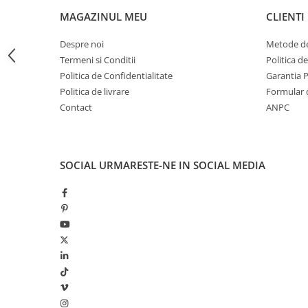
LAMPI GARDURI & TREPTE
MAGAZINUL MEU
CLIENTI
LAMPI STRADALE
Despre noi
Metode de
LAMPI SOLARE
Termeni si Conditii
Politica d
PROIECTOARE
Politica de Confidentialitate
Garantia 
Politica de livrare
Formular 
VEIOZE EXTERIOR
Contact
ANPC
■ ILUMINAT TEHNIC
PLAFONIERE & LAMPI LED
PANOURI LED
SOCIAL
URMARESTE-NE IN SOCIAL MEDIA
CORPURI ETANSE LED
SPOTURI INCASTRATE
SPOTURI PE SINA & ACCESORII
SPOTURI APLICATE SI SUSPENSII
LAMPI EMERGENTA
BANDA LED & ACCESORII
■ ILUMINAT DECORATIV