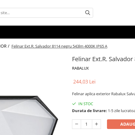
IOR /
Felinar Ext.R. Salvador 8114 negru 543lm 4000K IP65 A
Felinar Ext.R. Salvado
RABALUX
244,03 Lei
Felinar aplica exterior Rabalux Sa
IN STOC
Durata de livrare:
1-5 zile lucrato
ADAUG