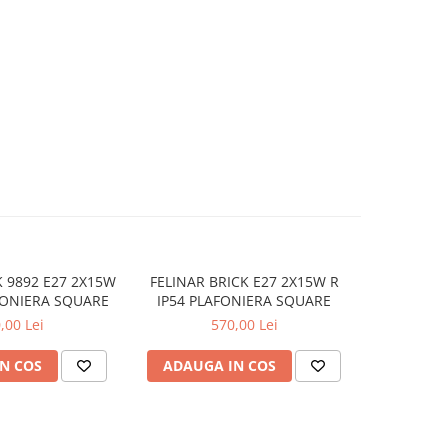
K 9892 E27 2X15W
FELINAR BRICK E27 2X15W R
FELINAR R
FONIERA SQUARE
IP54 PLAFONIERA SQUARE
2X15W DG
,00 Lei
570,00 Lei
N COS
ADAUGA IN COS
ADAUG