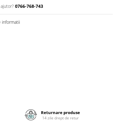
 ajutor?
0766-768-743
informatii
Returnare produse
14 zile drept de retur