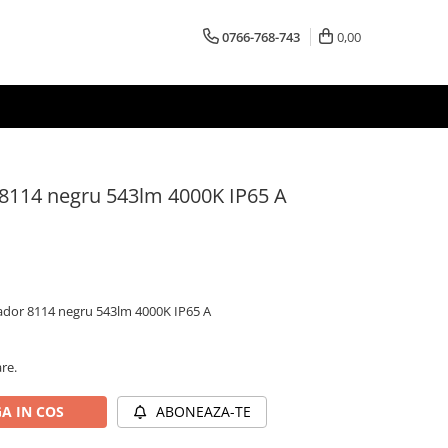
0766-768-743
0,00
r 8114 negru 543lm 4000K IP65 A
lvador 8114 negru 543lm 4000K IP65 A
are.
A IN COS
ABONEAZA-TE