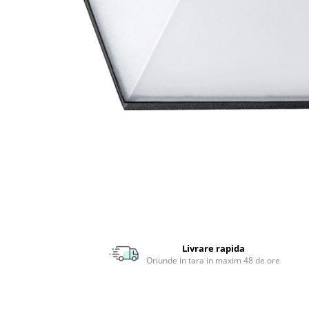
APLICE MODERNE
PLAFONIERE MODERNE
VEIOZE MODERNE
LAMPADARE MODERNE
SUSPENSII CU LED
APLICE CU LED
PLAFONIERE CU LED
MINI SPOTURI MAGNETICE &
ACCESORII
LAMPADARE CU LED
SUSPENSII VINTAGE
APLICE VINTAGE
Livrare rapida
PLAFONIERE VINTAGE
Oriunde in tara in maxim 48 de ore
ACCESORII & CABLU VINTAGE
SUSPENSII COPII