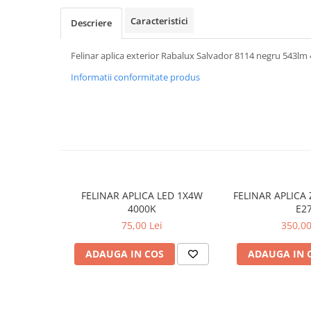
APLICE COPII
Caracteristici
Descriere
PLAFONIERE COPII
Felinar aplica exterior Rabalux Salvador 8114 negru 543lm
SPOTURI APLICATE
Informatii conformitate produs
LAMPI BAIE
LAMPADARE CRISTAL
VEIOZA VINTAGE
VEIOZE COPII
■ ILUMINAT DE EXTERIOR
APLICE EXTERIOR
FELINAR APLICA LED 1X4W
FELINAR APLICA
PLAFONIERE & PENDULE DE
4000K
E2
EXTERIOR
75,00 Lei
350,00
STALPI EXTERIOR
ADAUGA IN COS
ADAUGA IN 
LAMPADARE & PENDULE DE
EXTERIOR
LAMPI PAVAJ & PISCINE