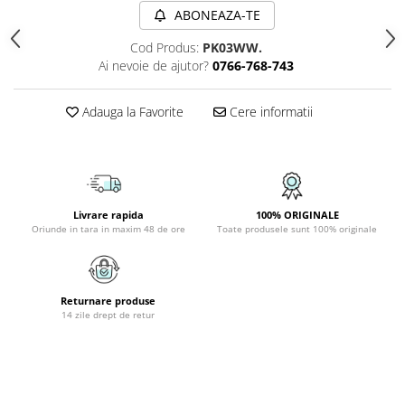
ABONEAZA-TE
PLAFONIERE COPII
SPOTURI APLICATE
Cod Produs:
PK03WW.
Ai nevoie de ajutor?
0766-768-743
LAMPI BAIE
LAMPADARE CRISTAL
Adauga la Favorite
Cere informatii
VEIOZA VINTAGE
VEIOZE COPII
Livrare rapida
100% ORIGINALE
Oriunde in tara in maxim 48 de ore
Toate produsele sunt 100% originale
Returnare produse
14 zile drept de retur