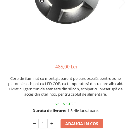
PLAFONIERE MODERNE
VEIOZE MODERNE
LAMPADARE MODERNE
SUSPENSII CU LED
APLICE CU LED
PLAFONIERE CU LED
MINI SPOTURI MAGNETICE &
ACCESORII
485,00 Lei
LAMPADARE CU LED
Corp de iluminat cu montaj aparent pe pardoseală, pentru zone
SUSPENSII VINTAGE
pietonale, echipat cu LED COB, cu temperatură de culoare alb cald.
Livrat cu garnituri de etanşare din silicon, echipat cu presetupă de
APLICE VINTAGE
acces din oțel inox, pentru cablul de alimentare.
PLAFONIERE VINTAGE
IN STOC
ACCESORII & CABLU VINTAGE
Durata de livrare:
1-5 zile lucratoare.
SUSPENSII COPII
ADAUGA IN COS
APLICE COPII