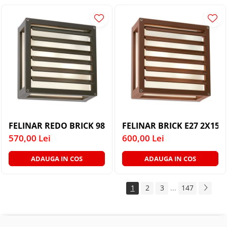
FELINAR REDO BRICK 9894 E27 2X15W DG IP54 PLAFO
FELINAR BRICK
570,00 Lei
600,00 Lei
ADAUGA IN COS
ADAUGA IN COS
1
2
3
...
147