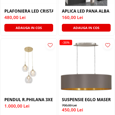
PLAFONIERA LED CRISTAL 4 CERCURI - AURIU 104W(52
APLI
480,00 Lei
160,00 Lei
ADAUGA IN COS
ADAUGA IN COS
-36%
PENDUL R.PHILANA 3XE14/40W/230V
SUSPENSIE EGLO MASERLO 
1.000,00 Lei
700,00 Lei
450,00 Lei