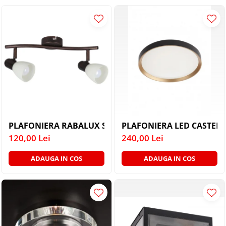
PLAFONIERE COPII
SPOTURI APLICATE
LAMPI BAIE
LAMPADARE CRISTAL
VEIOZA VINTAGE
VEIOZE COPII
PLAFONIERA RABALUX SOMA 6592 MAROU ANTIC CRE
PLAFONIERA LED CASTER 
120,00 Lei
240,00 Lei
ADAUGA IN COS
ADAUGA IN COS