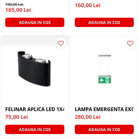
PLAFONIERE MODERNE
190,00 Lei
160,00 Lei
165,00 Lei
VEIOZE MODERNE
LAMPADARE MODERNE
ADAUGA IN COS
ADAUGA IN COS
SUSPENSII CU LED
APLICE CU LED
PLAFONIERE CU LED
MINI SPOTURI MAGNETICE &
ACCESORII
LAMPADARE CU LED
SUSPENSII VINTAGE
APLICE VINTAGE
PLAFONIERE VINTAGE
FELINAR APLICA LED 1X4W 4000K
LAMPA EMERGENTA EXIT 
ACCESORII & CABLU VINTAGE
75,00 Lei
280,00 Lei
SUSPENSII COPII
ADAUGA IN COS
ADAUGA IN COS
APLICE COPII