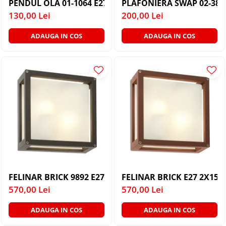
PENDUL OLA 01-1064 E27 1X40W WH D200
PLAFONIERA SWAP 02-382
130,00 Lei
200,00 Lei
ADAUGA IN COS
ADAUGA IN COS
FELINAR BRICK 9892 E27 2X15W DG IP54 PLAFONIERA
FELINAR BRICK
570,00 Lei
570,00 Lei
ADAUGA IN COS
ADAUGA IN COS