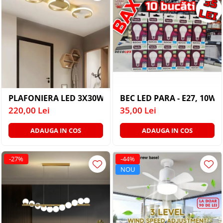
PLAFONIERA LED 3X30W AURIE 300K 4000K 6000K
BEC LED PARA - E27, 10W, 
220,00 Lei
35,00 Lei
ADAUGA IN COS
ADAUGA IN COS
-27%
-44%
NOU