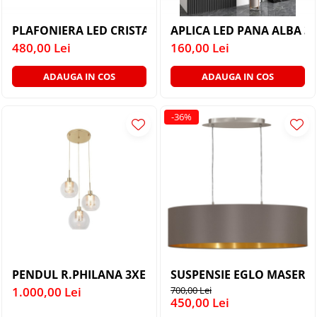
PLAFONIERA LED CRISTAL 4 CERCURI - AURIU 104W(52
APLI
480,00 Lei
160,00 Lei
ADAUGA IN COS
ADAUGA IN COS
-36%
PENDUL R.PHILANA 3XE14/40W/230V
SUSPENSIE EGLO MASERLO 
1.000,00 Lei
700,00 Lei
450,00 Lei