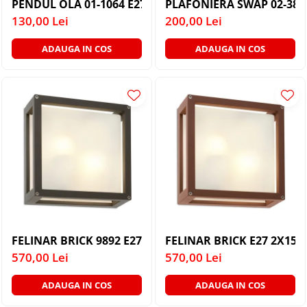
PENDUL OLA 01-1064 E27 1X40W WH D200
PLAFONIERA SWAP 02-382
130,00 Lei
200,00 Lei
ADAUGA IN COS
ADAUGA IN COS
FELINAR BRICK 9892 E27 2X15W DG IP54 PLAFONIERA
FELINAR BRICK
570,00 Lei
570,00 Lei
ADAUGA IN COS
ADAUGA IN COS