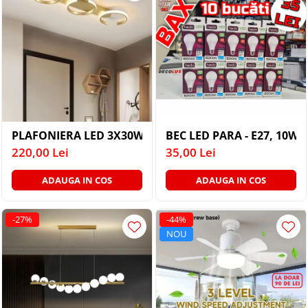
PLAFONIERA LED 3X30W AURIE 300K 4000K 6000K
BEC LED PARA - E27, 10W, 
220,00 Lei
35,00 Lei
ADAUGA IN COS
ADAUGA IN COS
-27%
-44%
NOU