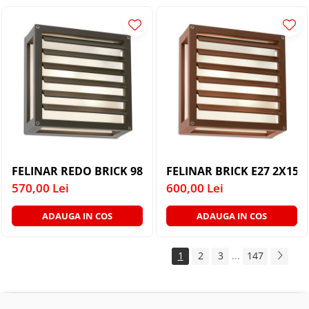
FELINAR REDO BRICK 9894 E27 2X15W DG IP54 PLAFO
FELINAR BRICK
570,00 Lei
600,00 Lei
ADAUGA IN COS
ADAUGA IN COS
1
2
3
...
147