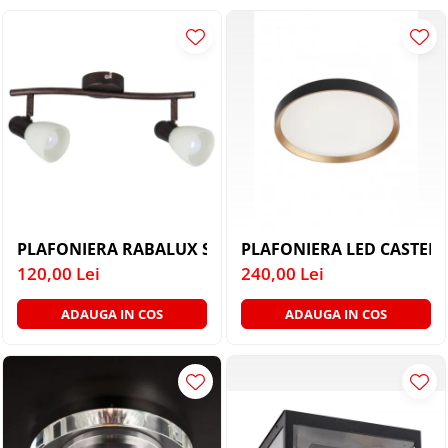
PLAFONIERE COPII
SPOTURI APLICATE
LAMPI BAIE
LAMPADARE CRISTAL
VEIOZA VINTAGE
VEIOZE COPII
PLAFONIERA RABALUX SOMA 6592 MAROU ANTIC CRE
PLAFONIERA LED CASTER 
120,00 Lei
240,00 Lei
ADAUGA IN COS
ADAUGA IN COS