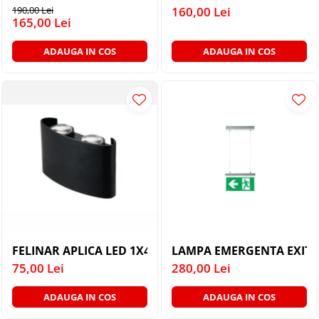
PLAFONIERE MODERNE
190,00 Lei
160,00 Lei
165,00 Lei
VEIOZE MODERNE
LAMPADARE MODERNE
ADAUGA IN COS
ADAUGA IN COS
SUSPENSII CU LED
APLICE CU LED
PLAFONIERE CU LED
MINI SPOTURI MAGNETICE &
ACCESORII
LAMPADARE CU LED
SUSPENSII VINTAGE
APLICE VINTAGE
PLAFONIERE VINTAGE
FELINAR APLICA LED 1X4W 4000K
LAMPA EMERGENTA EXIT 
ACCESORII & CABLU VINTAGE
75,00 Lei
280,00 Lei
SUSPENSII COPII
ADAUGA IN COS
ADAUGA IN COS
APLICE COPII