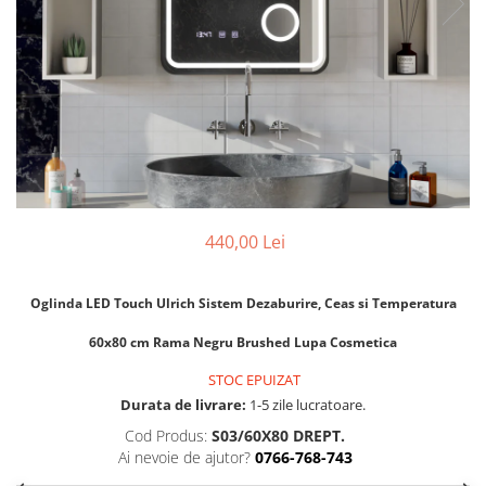
APLICE MODERNE
PLAFONIERE MODERNE
VEIOZE MODERNE
LAMPADARE MODERNE
SUSPENSII CU LED
APLICE CU LED
PLAFONIERE CU LED
440,00 Lei
MINI SPOTURI MAGNETICE &
ACCESORII
Oglinda LED Touch Ulrich Sistem Dezaburire, Ceas si Temperatura
LAMPADARE CU LED
SUSPENSII VINTAGE
60x80 cm Rama Negru Brushed Lupa Cosmetica
APLICE VINTAGE
STOC EPUIZAT
Durata de livrare:
1-5 zile lucratoare.
PLAFONIERE VINTAGE
Cod Produs:
S03/60X80 DREPT.
ACCESORII & CABLU VINTAGE
Ai nevoie de ajutor?
0766-768-743
SUSPENSII COPII