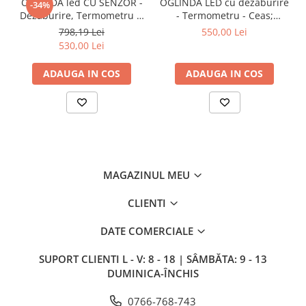
OGLINDA led CU SENZOR -
OGLINDA LED cu dezaburire
-34%
LAMPI GARDURI & TREPTE
Dezaburire, Termometru si
- Termometru - Ceas;
Ceas - DIAMETRUL 60cm
Dimabila (50X80) OVALA
LAMPI STRADALE
798,19 Lei
550,00 Lei
530,00 Lei
LAMPI SOLARE
PROIECTOARE
ADAUGA IN COS
ADAUGA IN COS
VEIOZE EXTERIOR
■ ILUMINAT TEHNIC
PLAFONIERE & LAMPI LED
PANOURI LED
CORPURI ETANSE LED
MAGAZINUL MEU
SPOTURI INCASTRATE
CLIENTI
SPOTURI PE SINA & ACCESORII
DATE COMERCIALE
SPOTURI APLICATE SI SUSPENSII
SUPORT CLIENTI
L - V: 8 - 18 | SÂMBĂTA: 9 - 13
LAMPI EMERGENTA
DUMINICA-ÎNCHIS
BANDA LED & ACCESORII
0766-768-743
■ ILUMINAT DECORATIV