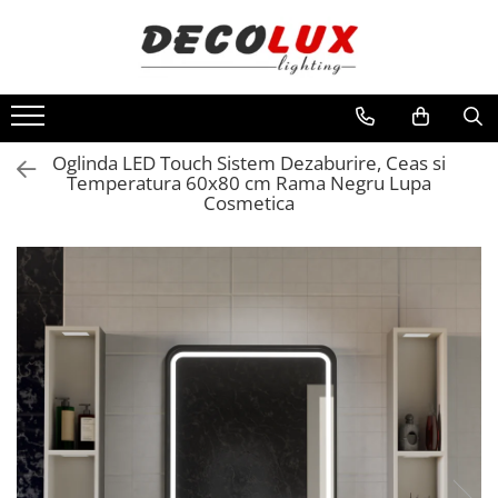
Toate Produsele
■ ILUMINAT DE INTERIOR
CANDELABRE & PENDULE CLASICE
Oglinda LED Touch Sistem Dezaburire, Ceas si
Temperatura 60x80 cm Rama Negru Lupa
APLICE CLASICE
Cosmetica
PLAFONIERE CLASICE
VEIOZE CLASICE
LAMPADARE CLASICE
CANDELABRE CRISTAL & PENDULE
APLICE CRISTAL
PLAFONIERE CRISTAL
VEIOZE CRISTAL
CANDELABRE MODERNE &
PENDULE