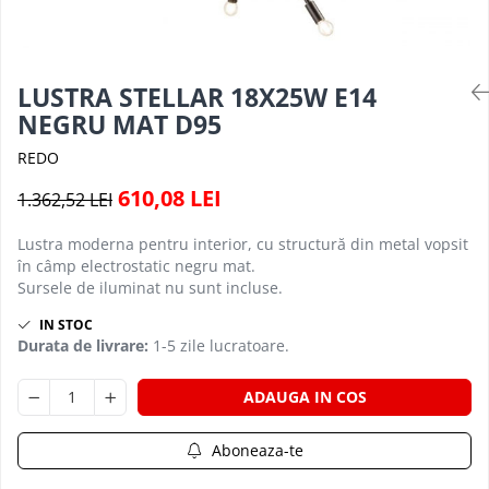
PLAFONIERE MODERNE
VEIOZE MODERNE
LAMPADARE MODERNE
LUSTRA STELLAR 18X25W E14
SUSPENSII CU LED
NEGRU MAT D95
APLICE CU LED
REDO
PLAFONIERE CU LED
610,08 LEI
1.362,52 LEI
MINI SPOTURI MAGNETICE &
ACCESORII
Lustra moderna pentru interior, cu structură din metal vopsit
în câmp electrostatic negru mat.
LAMPADARE CU LED
Sursele de iluminat nu sunt incluse.
SUSPENSII VINTAGE
IN STOC
APLICE VINTAGE
Durata de livrare:
1-5 zile lucratoare.
PLAFONIERE VINTAGE
ADAUGA IN COS
ACCESORII & CABLU VINTAGE
SUSPENSII COPII
Aboneaza-te
APLICE COPII