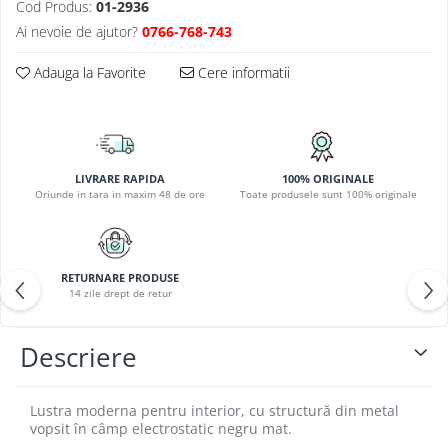
Cod Produs:
01-2936
PLAFONIERE COPII
Ai nevoie de ajutor?
0766-768-743
SPOTURI APLICATE
Adauga la Favorite
Cere informatii
LAMPI BAIE
LAMPADARE CRISTAL
VEIOZA VINTAGE
VEIOZE COPII
LIVRARE RAPIDA
100% ORIGINALE
Oriunde in tara in maxim 48 de ore
Toate produsele sunt 100% originale
RETURNARE PRODUSE
14 zile drept de retur
Descriere
Lustra moderna pentru interior, cu structură din metal
vopsit în câmp electrostatic negru mat.