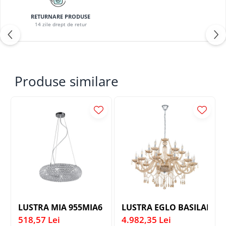
PLAFONIERE COPII
RETURNARE PRODUSE
SPOTURI APLICATE
14 zile drept de retur
LAMPI BAIE
LAMPADARE CRISTAL
VEIOZA VINTAGE
Produse similare
VEIOZE COPII
LUSTRA MIA 955MIA6 6X40W E14 CROM D500
LUSTRA EGLO BASILANO - 
518,57 Lei
4.982,35 Lei