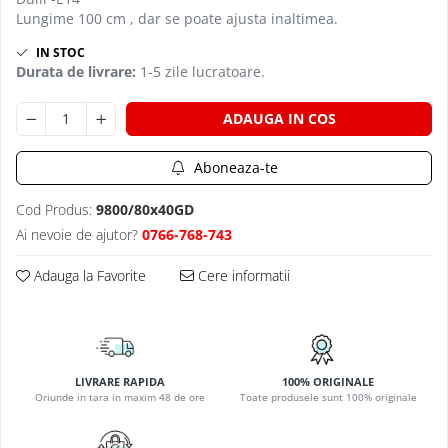
PLAFONIERE MODERNE
Lungime 100 cm , dar se poate ajusta inaltimea.
VEIOZE MODERNE
IN STOC
Durata de livrare:
1-5 zile lucratoare.
LAMPADARE MODERNE
SUSPENSII CU LED
ADAUGA IN COS
APLICE CU LED
PLAFONIERE CU LED
Aboneaza-te
MINI SPOTURI MAGNETICE &
Cod Produs:
9800/80x40GD
ACCESORII
Ai nevoie de ajutor?
0766-768-743
LAMPADARE CU LED
Adauga la Favorite
Cere informatii
SUSPENSII VINTAGE
APLICE VINTAGE
PLAFONIERE VINTAGE
ACCESORII & CABLU VINTAGE
LIVRARE RAPIDA
100% ORIGINALE
Oriunde in tara in maxim 48 de ore
Toate produsele sunt 100% originale
SUSPENSII COPII
APLICE COPII