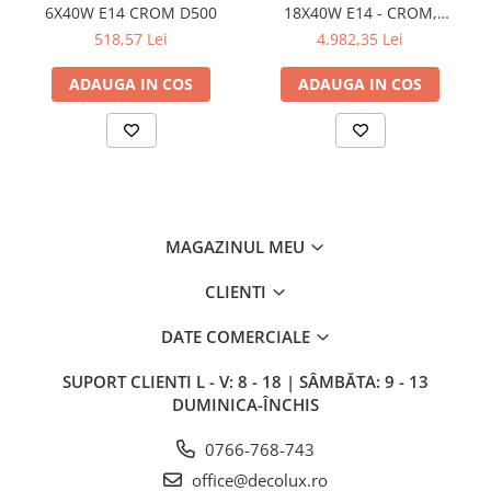
6X40W E14 CROM D500
18X40W E14 - CROM,
SIRURI LED
H1500, D1000, IP20
518,57 Lei
4.982,35 Lei
GHIRLANDE LED
ADAUGA IN COS
ADAUGA IN COS
PLASE LED
FIGURINE & PROIECTOARE LED
■ CONSUMABILE
BEC LED PARA
BEC LED SFERIC
MAGAZINUL MEU
BEC LED LUMANARE
BEC LED DIVERSE
CLIENTI
BEC VINTAGE
DATE COMERCIALE
BEC LED GLOB
SUPORT CLIENTI
L - V: 8 - 18 | SÂMBĂTA: 9 - 13
TUB LED
DUMINICA-ÎNCHIS
■ OGLINZI LED
0766-768-743
■ OUTLET
office@decolux.ro