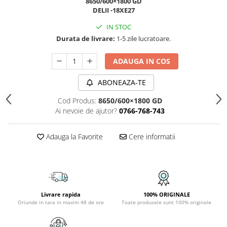
8650/600×1800 GD
DELII -18XE27
APLICE COPII
PLAFONIERE COPII
IN STOC
Durata de livrare:
1-5 zile lucratoare.
SPOTURI APLICATE
LAMPI BAIE
ADAUGA IN COS
LAMPADARE CRISTAL
ABONEAZA-TE
VEIOZA VINTAGE
Cod Produs:
8650/600×1800 GD
VEIOZE COPII
Ai nevoie de ajutor?
0766-768-743
■ ILUMINAT DE EXTERIOR
APLICE EXTERIOR
Adauga la Favorite
Cere informatii
PLAFONIERE & PENDULE DE
EXTERIOR
STALPI EXTERIOR
LAMPADARE & PENDULE DE
Livrare rapida
100% ORIGINALE
EXTERIOR
Oriunde in tara in maxim 48 de ore
Toate produsele sunt 100% originale
LAMPI PAVAJ & PISCINE