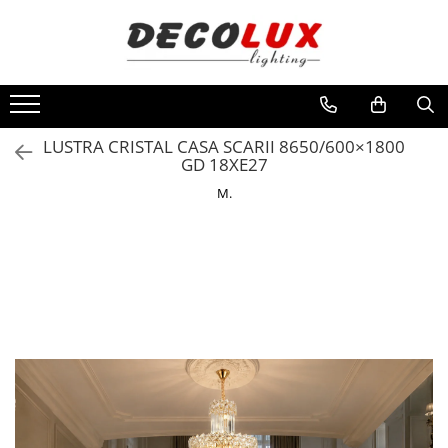
Toate Produsele
■ ILUMINAT DE INTERIOR
CANDELABRE & PENDULE CLASICE
LUSTRA CRISTAL CASA SCARII 8650/600×1800
GD 18XE27
APLICE CLASICE
M.
PLAFONIERE CLASICE
VEIOZE CLASICE
LAMPADARE CLASICE
CANDELABRE CRISTAL & PENDULE
APLICE CRISTAL
PLAFONIERE CRISTAL
VEIOZE CRISTAL
CANDELABRE MODERNE &
PENDULE