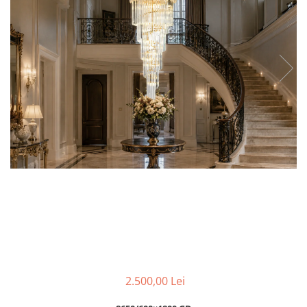
APLICE MODERNE
PLAFONIERE MODERNE
VEIOZE MODERNE
LAMPADARE MODERNE
SUSPENSII CU LED
APLICE CU LED
PLAFONIERE CU LED
MINI SPOTURI MAGNETICE &
ACCESORII
LAMPADARE CU LED
SUSPENSII VINTAGE
APLICE VINTAGE
PLAFONIERE VINTAGE
ACCESORII & CABLU VINTAGE
2.500,00 Lei
SUSPENSII COPII