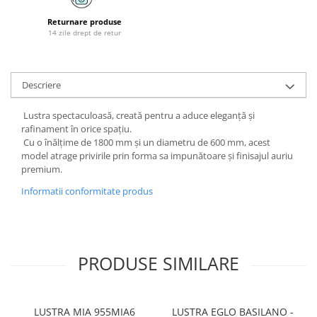
LAMPI GARDURI & TREPTE
Returnare produse
LAMPI STRADALE
14 zile drept de retur
LAMPI SOLARE
PROIECTOARE
Descriere
VEIOZE EXTERIOR
Lustra spectaculoasă, creată pentru a aduce eleganță și
■ ILUMINAT TEHNIC
rafinament în orice spațiu.
PLAFONIERE & LAMPI LED
Cu o înălțime de 1800 mm și un diametru de 600 mm, acest
model atrage privirile prin forma sa impunătoare și finisajul auriu
PANOURI LED
premium.
CORPURI ETANSE LED
Informatii conformitate produs
SPOTURI INCASTRATE
SPOTURI PE SINA & ACCESORII
SPOTURI APLICATE SI SUSPENSII
PRODUSE SIMILARE
LAMPI EMERGENTA
BANDA LED & ACCESORII
LUSTRA MIA 955MIA6
LUSTRA EGLO BASILANO -
■ ILUMINAT DECORATIV