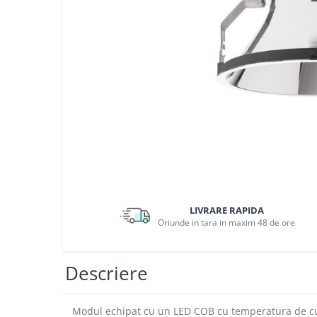
APLICE MODERNE
PLAFONIERE MODERNE
VEIOZE MODERNE
LAMPADARE MODERNE
SUSPENSII CU LED
APLICE CU LED
PLAFONIERE CU LED
MINI SPOTURI MAGNETICE &
ACCESORII
LAMPADARE CU LED
LIVRARE RAPIDA
SUSPENSII VINTAGE
Oriunde in tara in maxim 48 de ore
APLICE VINTAGE
PLAFONIERE VINTAGE
Descriere
ACCESORII & CABLU VINTAGE
SUSPENSII COPII
Modul echipat cu un LED COB cu temperatura de cul