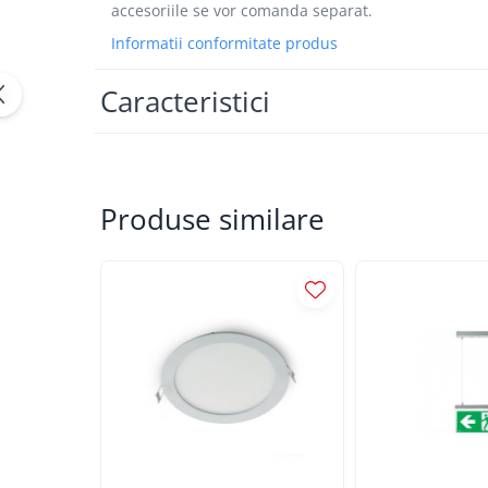
accesoriile se vor comanda separat.
APLICE COPII
Informatii conformitate produs
PLAFONIERE COPII
SPOTURI APLICATE
Caracteristici
LAMPI BAIE
LAMPADARE CRISTAL
VEIOZA VINTAGE
Produse similare
VEIOZE COPII
■ ILUMINAT DE EXTERIOR
APLICE EXTERIOR
PLAFONIERE & PENDULE DE
EXTERIOR
STALPI EXTERIOR
LAMPADARE & PENDULE DE
EXTERIOR
LAMPI PAVAJ & PISCINE