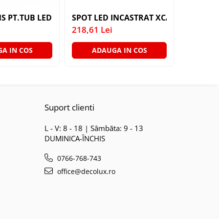
S PT.TUB LED 1C 1X9W BR-BT05-10680 ALIMENTARE LA U
SPOT LED INCASTRAT XCAM 1X15W 40
SPOT LE
218,61 Lei
269,45 L
A IN COS
ADAUGA IN COS
ADA
Suport clienti
L - V: 8 - 18 | Sâmbăta: 9 - 13
DUMINICA-ÎNCHIS
0766-768-743
office@decolux.ro