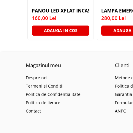
LAMPI GARDURI & TREPTE
PANOU LED XFLAT INCASTRAT 15W 3000K
LAMPA EMER
LAMPI STRADALE
160,00 Lei
280,00 Lei
LAMPI SOLARE
ADAUGA IN COS
ADAUGA 
PROIECTOARE
VEIOZE EXTERIOR
■ ILUMINAT TEHNIC
PLAFONIERE & LAMPI LED
Magazinul meu
Clienti
PANOURI LED
CORPURI ETANSE LED
Despre noi
Metode d
SPOTURI INCASTRATE
Termeni si Conditii
Politica 
SPOTURI PE SINA & ACCESORII
Politica de Confidentialitate
Garantia
Politica de livrare
Formular
SPOTURI APLICATE SI SUSPENSII
Contact
ANPC
LAMPI EMERGENTA
BANDA LED & ACCESORII
■ ILUMINAT DECORATIV