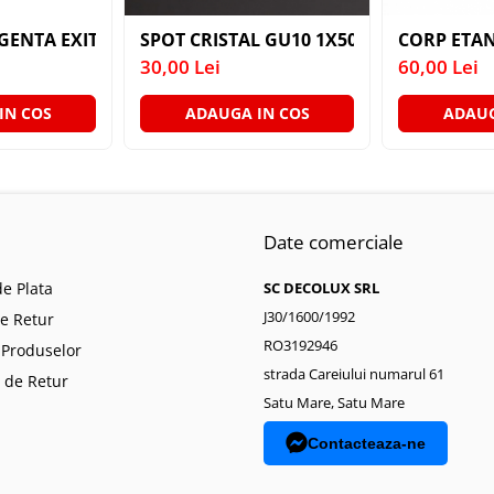
 240MM ROTUND FTR240WW ALB MAT ARELUX
GENTA EXIT XWAY WY20M AN ARELUX
SPOT CRISTAL GU10 1X50W
CORP ETAN
30,00 Lei
60,00 Lei
IN COS
ADAUGA IN COS
ADAUG
Date comerciale
e Plata
SC DECOLUX SRL
J30/1600/1992
de Retur
RO3192946
 Produselor
strada Careiului numarul 61
 de Retur
Satu Mare, Satu Mare
Contacteaza-ne