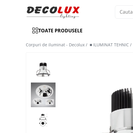
Toate Produsele
TOATE PRODUSELE
■ ILUMINAT DE INTERIOR
CANDELABRE & PENDULE CLASICE
Corpuri de iluminat - Decolux /
■ ILUMINAT TEHNIC /
APLICE CLASICE
PLAFONIERE CLASICE
VEIOZE CLASICE
LAMPADARE CLASICE
CANDELABRE CRISTAL & PENDULE
APLICE CRISTAL
PLAFONIERE CRISTAL
VEIOZE CRISTAL
CANDELABRE MODERNE &
PENDULE