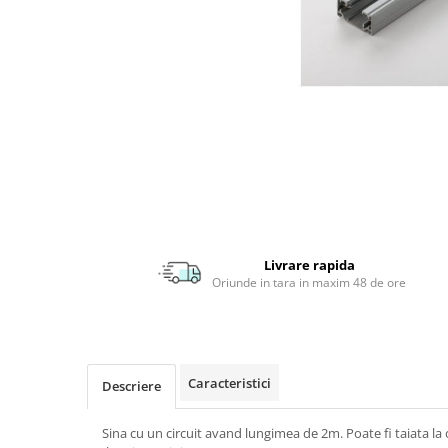
APLICE MODERNE
PLAFONIERE MODERNE
VEIOZE MODERNE
LAMPADARE MODERNE
SUSPENSII CU LED
APLICE CU LED
PLAFONIERE CU LED
MINI SPOTURI MAGNETICE &
ACCESORII
Livrare rapida
Oriunde in tara in maxim 48 de ore
LAMPADARE CU LED
SUSPENSII VINTAGE
APLICE VINTAGE
PLAFONIERE VINTAGE
Caracteristici
Descriere
ACCESORII & CABLU VINTAGE
Sina cu un circuit avand lungimea de 2m. Poate fi taiata l
SUSPENSII COPII