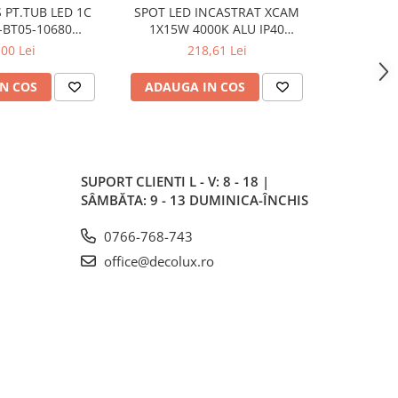
 PT.TUB LED 1C
SPOT LED INCASTRAT XCAM
SPOT
-BT05-10680
1X15W 4000K ALU IP40
INCASTRA
E LA UN CAPAT
CA02NW40 AL ARELUX
IP20 DM01
,00 Lei
218,61 Lei
N COS
ADAUGA IN COS
ADAUG
SUPORT CLIENTI
L - V: 8 - 18 |
SÂMBĂTA: 9 - 13 DUMINICA-ÎNCHIS
0766-768-743
office@decolux.ro