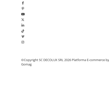
SIRURI LED
GHIRLANDE LED
PLASE LED
FIGURINE & PROIECTOARE LED
■ CONSUMABILE
BEC LED PARA
BEC LED SFERIC
BEC LED LUMANARE
©Copyright SC DECOLUX SRL 2026
Platforma E-commerce b
BEC LED DIVERSE
Gomag
BEC VINTAGE
BEC LED GLOB
TUB LED
■ OGLINZI LED
■ OUTLET