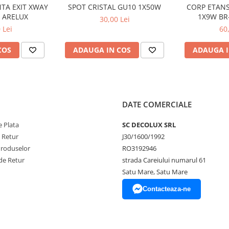
TA EXIT XWAY
SPOT CRISTAL GU10 1X50W
CORP ETANS
 ARELUX
1X9W BR
30,00 Lei
ALIMENTAR
 Lei
60
COS
ADAUGA IN COS
ADAUGA I
DATE COMERCIALE
 Plata
SC DECOLUX SRL
e Retur
J30/1600/1992
Produselor
RO3192946
de Retur
strada Careiului numarul 61
Satu Mare, Satu Mare
Contacteaza-ne