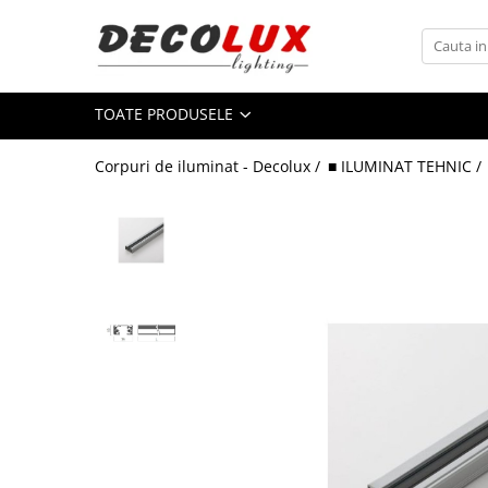
Toate Produsele
TOATE PRODUSELE
■ ILUMINAT DE INTERIOR
CANDELABRE & PENDULE CLASICE
Corpuri de iluminat - Decolux /
■ ILUMINAT TEHNIC /
APLICE CLASICE
PLAFONIERE CLASICE
VEIOZE CLASICE
LAMPADARE CLASICE
CANDELABRE CRISTAL & PENDULE
APLICE CRISTAL
PLAFONIERE CRISTAL
VEIOZE CRISTAL
CANDELABRE MODERNE &
PENDULE