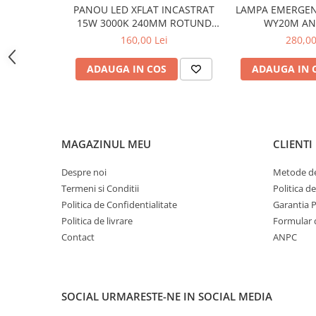
LAMPI GARDURI & TREPTE
PANOU LED XFLAT INCASTRAT
LAMPA EMERGEN
15W 3000K 240MM ROTUND
WY20M AN
LAMPI STRADALE
FTR240WW ALB MAT ARELUX
160,00 Lei
280,00
LAMPI SOLARE
ADAUGA IN COS
ADAUGA IN 
PROIECTOARE
VEIOZE EXTERIOR
■ ILUMINAT TEHNIC
PLAFONIERE & LAMPI LED
MAGAZINUL MEU
CLIENTI
PANOURI LED
Despre noi
Metode de
CORPURI ETANSE LED
Termeni si Conditii
Politica d
SPOTURI INCASTRATE
Politica de Confidentialitate
Garantia 
Politica de livrare
Formular 
SPOTURI PE SINA & ACCESORII
Contact
ANPC
SPOTURI APLICATE SI SUSPENSII
LAMPI EMERGENTA
BANDA LED & ACCESORII
SOCIAL
URMARESTE-NE IN SOCIAL MEDIA
■ ILUMINAT DECORATIV