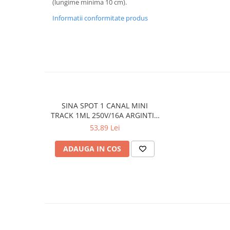
(lungime minima 10 cm).
APLICE COPII
Informatii conformitate produs
PLAFONIERE COPII
SPOTURI APLICATE
LAMPI BAIE
LAMPADARE CRISTAL
VEIOZA VINTAGE
SINA SPOT 1 CANAL MINI
VEIOZE COPII
TRACK 1ML 250V/16A ARGINTIU
■ ILUMINAT DE EXTERIOR
ARELUX
53,89 Lei
APLICE EXTERIOR
ADAUGA IN COS
PLAFONIERE & PENDULE DE
EXTERIOR
STALPI EXTERIOR
LAMPADARE & PENDULE DE
EXTERIOR
LAMPI PAVAJ & PISCINE