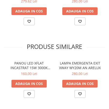
279,62 Lei
280,00 Lei
SIRURI LED
ADAUGA IN COS
ADAUGA IN COS
GHIRLANDE LED
PLASE LED
FIGURINE & PROIECTOARE LED
■ CONSUMABILE
BEC LED PARA
PRODUSE SIMILARE
BEC LED SFERIC
BEC LED LUMANARE
PANOU LED XFLAT
LAMPA EMERGENTA EXIT
BEC LED DIVERSE
INCASTRAT 15W 3000K
XWAY WY20M AN ARELUX
BEC VINTAGE
240MM ROTUND
160,00 Lei
280,00 Lei
FTR240WW ALB MAT
BEC LED GLOB
ARELUX
ADAUGA IN COS
ADAUGA IN COS
TUB LED
■ OGLINZI LED
■ OUTLET