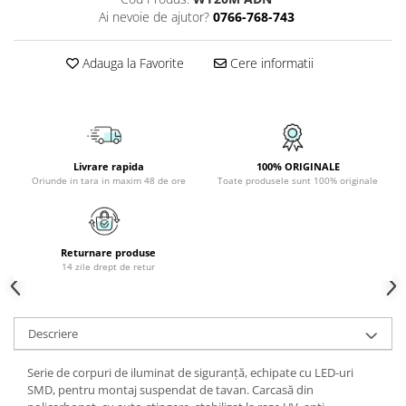
Ai nevoie de ajutor?
0766-768-743
APLICE COPII
PLAFONIERE COPII
Adauga la Favorite
Cere informatii
SPOTURI APLICATE
LAMPI BAIE
LAMPADARE CRISTAL
VEIOZA VINTAGE
Livrare rapida
100% ORIGINALE
Oriunde in tara in maxim 48 de ore
Toate produsele sunt 100% originale
VEIOZE COPII
■ ILUMINAT DE EXTERIOR
APLICE EXTERIOR
Returnare produse
PLAFONIERE & PENDULE DE
14 zile drept de retur
EXTERIOR
STALPI EXTERIOR
Descriere
LAMPADARE & PENDULE DE
EXTERIOR
Serie de corpuri de iluminat de siguranță, echipate cu LED-uri
LAMPI PAVAJ & PISCINE
SMD, pentru montaj suspendat de tavan. Carcasă din