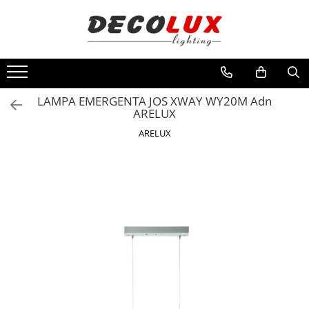
Toate Produsele
■ ILUMINAT DE INTERIOR
CANDELABRE & PENDULE CLASICE
LAMPA EMERGENTA JOS XWAY WY20M Adn
ARELUX
APLICE CLASICE
ARELUX
PLAFONIERE CLASICE
VEIOZE CLASICE
LAMPADARE CLASICE
CANDELABRE CRISTAL & PENDULE
APLICE CRISTAL
PLAFONIERE CRISTAL
VEIOZE CRISTAL
CANDELABRE MODERNE &
PENDULE