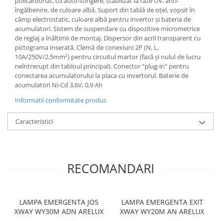
policarbonat, cu auto-stingere, stabilizat la raze UV, anti-
LAMPI GARDURI & TREPTE
îngălbenire, de culoare albă. Suport din tablă de oțel, vopsit în
câmp electrostatic, culoare albă pentru invertor și bateria de
LAMPI STRADALE
acumulatori. Sistem de suspendare cu dispozitive micrometrice
LAMPI SOLARE
de reglaj a înălțimii de montaj. Dispersor din acril transparent cu
pictograma inserată. Clemă de conexiuni 2P (N, L,
PROIECTOARE
10A/250V/2,5mm²) pentru circuitul martor (fază și nulul de lucru
neîntrerupt din tabloul principal). Conector "plug-in" pentru
VEIOZE EXTERIOR
conectarea acumulatorului la placa cu invertorul. Baterie de
■ ILUMINAT TEHNIC
acumulatori Ni-Cd 3,6V, 0,9 Ah
PLAFONIERE & LAMPI LED
Informatii conformitate produs
PANOURI LED
Caracteristici
CORPURI ETANSE LED
SPOTURI INCASTRATE
SPOTURI PE SINA & ACCESORII
RECOMANDARI
SPOTURI APLICATE SI SUSPENSII
LAMPI EMERGENTA
LAMPA EMERGENTA JOS
LAMPA EMERGENTA EXIT
BANDA LED & ACCESORII
XWAY WY30M ADN ARELUX
XWAY WY20M AN ARELUX
■ ILUMINAT DECORATIV