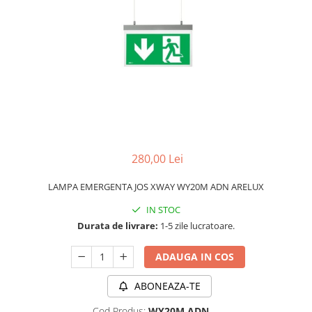
APLICE MODERNE
PLAFONIERE MODERNE
VEIOZE MODERNE
LAMPADARE MODERNE
SUSPENSII CU LED
APLICE CU LED
PLAFONIERE CU LED
280,00 Lei
MINI SPOTURI MAGNETICE &
ACCESORII
LAMPA EMERGENTA JOS XWAY WY20M ADN ARELUX
LAMPADARE CU LED
IN STOC
SUSPENSII VINTAGE
Durata de livrare:
1-5 zile lucratoare.
APLICE VINTAGE
ADAUGA IN COS
PLAFONIERE VINTAGE
ACCESORII & CABLU VINTAGE
ABONEAZA-TE
SUSPENSII COPII
Cod Produs:
WY20M ADN