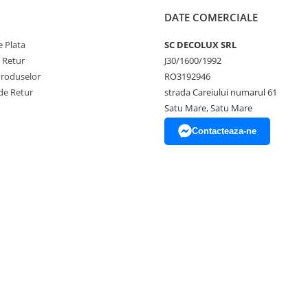
DATE COMERCIALE
 Plata
SC DECOLUX SRL
e Retur
J30/1600/1992
Produselor
RO3192946
de Retur
strada Careiului numarul 61
Satu Mare, Satu Mare
Contacteaza-ne