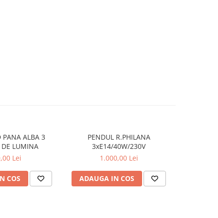
 PANA ALBA 3
PENDUL R.PHILANA
SUSPENS
-36%
 DE LUMINA
3xE14/40W/230V
31614 E27
,00 Lei
1.000,00 Lei
700,0
N COS
ADAUGA IN COS
ADAUG