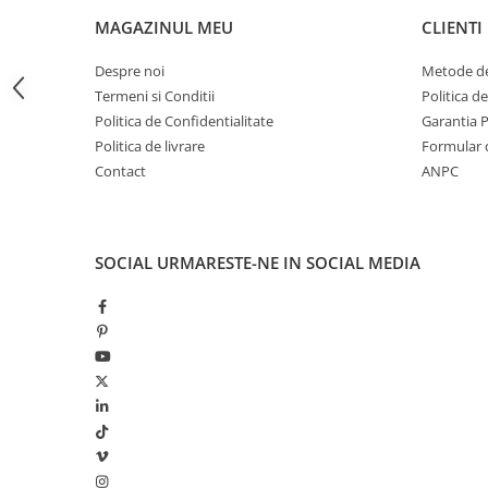
LAMPI GARDURI & TREPTE
MAGAZINUL MEU
CLIENTI
LAMPI STRADALE
Despre noi
Metode de
LAMPI SOLARE
Termeni si Conditii
Politica d
PROIECTOARE
Politica de Confidentialitate
Garantia 
Politica de livrare
Formular 
VEIOZE EXTERIOR
Contact
ANPC
■ ILUMINAT TEHNIC
PLAFONIERE & LAMPI LED
PANOURI LED
SOCIAL
URMARESTE-NE IN SOCIAL MEDIA
CORPURI ETANSE LED
SPOTURI INCASTRATE
SPOTURI PE SINA & ACCESORII
SPOTURI APLICATE SI SUSPENSII
LAMPI EMERGENTA
BANDA LED & ACCESORII
■ ILUMINAT DECORATIV