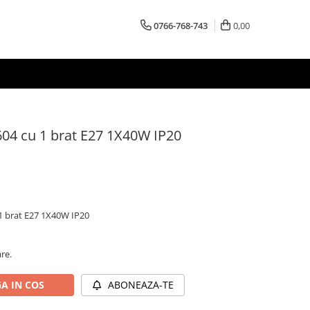
0766-768-743
0,00
604 cu 1 brat E27 1X40W IP20
1 brat E27 1X40W IP20
are.
A IN COS
ABONEAZA-TE