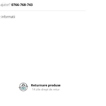
 ajutor?
0766-768-743
informatii
Returnare produse
14 zile drept de retur