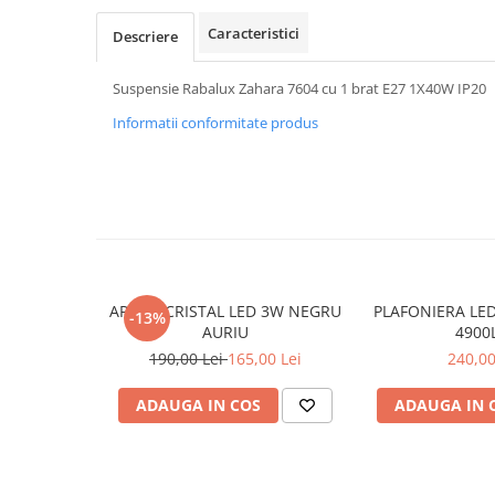
APLICE COPII
Caracteristici
Descriere
PLAFONIERE COPII
Suspensie Rabalux Zahara 7604 cu 1 brat E27 1X40W IP20
SPOTURI APLICATE
Informatii conformitate produs
LAMPI BAIE
LAMPADARE CRISTAL
VEIOZA VINTAGE
VEIOZE COPII
■ ILUMINAT DE EXTERIOR
APLICE EXTERIOR
APLICA CRISTAL LED 3W NEGRU
PLAFONIERA LE
-13%
PLAFONIERE & PENDULE DE
AURIU
4900
EXTERIOR
190,00 Lei
165,00 Lei
240,00
STALPI EXTERIOR
ADAUGA IN COS
ADAUGA IN 
LAMPADARE & PENDULE DE
EXTERIOR
LAMPI PAVAJ & PISCINE