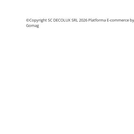
SIRURI LED
GHIRLANDE LED
©Copyright SC DECOLUX SRL 2026
Platforma E-commerce b
PLASE LED
Gomag
FIGURINE & PROIECTOARE LED
■ CONSUMABILE
BEC LED PARA
BEC LED SFERIC
BEC LED LUMANARE
BEC LED DIVERSE
BEC VINTAGE
BEC LED GLOB
TUB LED
■ OGLINZI LED
■ OUTLET