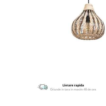
APLICE MODERNE
PLAFONIERE MODERNE
VEIOZE MODERNE
LAMPADARE MODERNE
SUSPENSII CU LED
APLICE CU LED
PLAFONIERE CU LED
MINI SPOTURI MAGNETICE &
ACCESORII
LAMPADARE CU LED
SUSPENSII VINTAGE
APLICE VINTAGE
Livrare rapida
PLAFONIERE VINTAGE
Oriunde in tara in maxim 48 de ore
ACCESORII & CABLU VINTAGE
SUSPENSII COPII