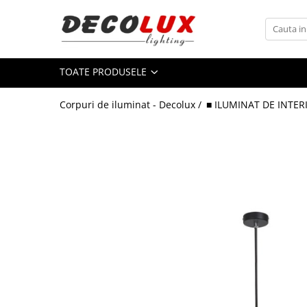
Toate Produsele
TOATE PRODUSELE
■ ILUMINAT DE INTERIOR
CANDELABRE & PENDULE CLASICE
Corpuri de iluminat - Decolux /
■ ILUMINAT DE INTER
APLICE CLASICE
PLAFONIERE CLASICE
VEIOZE CLASICE
LAMPADARE CLASICE
CANDELABRE CRISTAL & PENDULE
APLICE CRISTAL
PLAFONIERE CRISTAL
VEIOZE CRISTAL
CANDELABRE MODERNE &
PENDULE