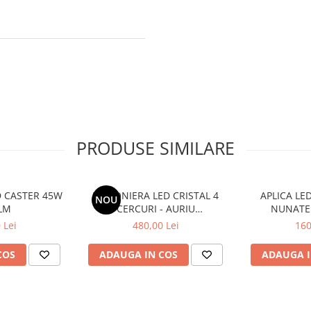
PRODUSE SIMILARE
D CASTER 45W
PLAFONIERA LED CRISTAL 4
APLICA LED
NOU
LM
CERCURI - AURIU
NUNATE
104W(52W+52W)
 Lei
480,00 Lei
160
COS
ADAUGA IN COS
ADAUGA I