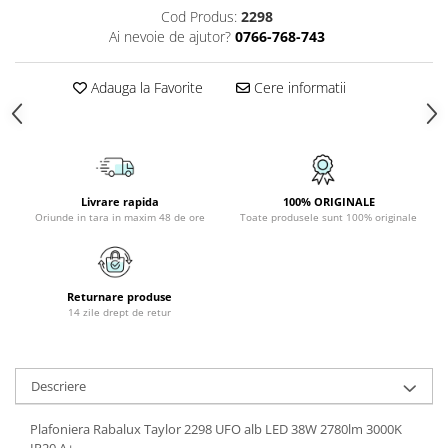
Cod Produs:
2298
PLAFONIERE COPII
Ai nevoie de ajutor?
0766-768-743
SPOTURI APLICATE
LAMPI BAIE
Adauga la Favorite
Cere informatii
LAMPADARE CRISTAL
VEIOZA VINTAGE
VEIOZE COPII
Livrare rapida
100% ORIGINALE
Oriunde in tara in maxim 48 de ore
Toate produsele sunt 100% originale
Returnare produse
14 zile drept de retur
Descriere
Plafoniera Rabalux Taylor 2298 UFO alb LED 38W 2780lm 3000K
IP20 A+