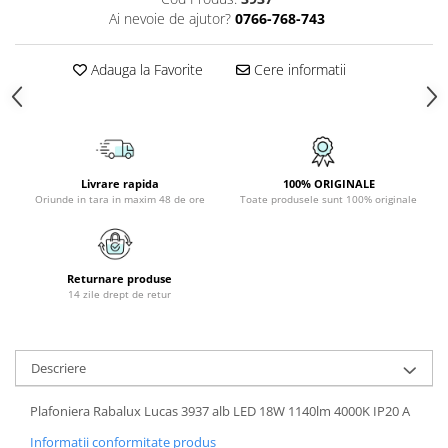
PLAFONIERE COPII
Ai nevoie de ajutor?
0766-768-743
SPOTURI APLICATE
Adauga la Favorite
Cere informatii
LAMPI BAIE
LAMPADARE CRISTAL
VEIOZA VINTAGE
VEIOZE COPII
Livrare rapida
100% ORIGINALE
Oriunde in tara in maxim 48 de ore
Toate produsele sunt 100% originale
Returnare produse
14 zile drept de retur
Descriere
Plafoniera Rabalux Lucas 3937 alb LED 18W 1140lm 4000K IP20 A
Informatii conformitate produs