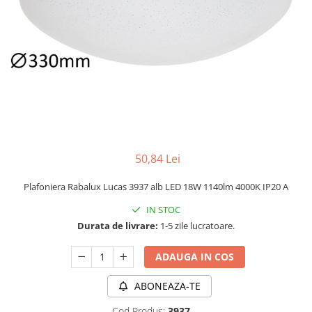
PLAFONIERE MODERNE
VEIOZE MODERNE
LAMPADARE MODERNE
SUSPENSII CU LED
APLICE CU LED
PLAFONIERE CU LED
MINI SPOTURI MAGNETICE &
ACCESORII
50,84 Lei
LAMPADARE CU LED
Plafoniera Rabalux Lucas 3937 alb LED 18W 1140lm 4000K IP20 A
SUSPENSII VINTAGE
IN STOC
APLICE VINTAGE
Durata de livrare:
1-5 zile lucratoare.
PLAFONIERE VINTAGE
ADAUGA IN COS
ACCESORII & CABLU VINTAGE
SUSPENSII COPII
ABONEAZA-TE
APLICE COPII
Cod Produs:
3937