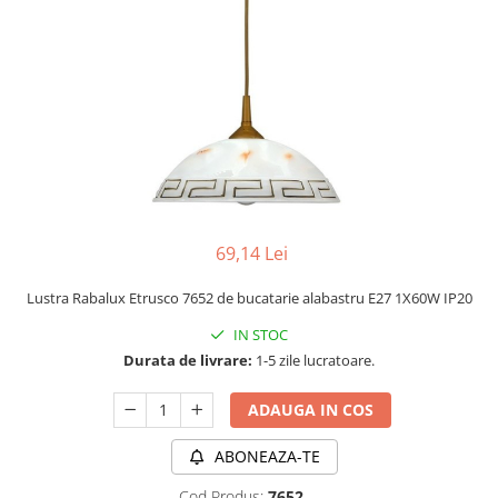
PLAFONIERE MODERNE
VEIOZE MODERNE
LAMPADARE MODERNE
SUSPENSII CU LED
APLICE CU LED
PLAFONIERE CU LED
MINI SPOTURI MAGNETICE &
ACCESORII
69,14 Lei
LAMPADARE CU LED
Lustra Rabalux Etrusco 7652 de bucatarie alabastru E27 1X60W IP20
SUSPENSII VINTAGE
IN STOC
APLICE VINTAGE
Durata de livrare:
1-5 zile lucratoare.
PLAFONIERE VINTAGE
ADAUGA IN COS
ACCESORII & CABLU VINTAGE
SUSPENSII COPII
ABONEAZA-TE
APLICE COPII
Cod Produs:
7652