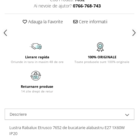
PLAFONIERE COPII
Ai nevoie de ajutor?
0766-768-743
SPOTURI APLICATE
Adauga la Favorite
Cere informatii
LAMPI BAIE
LAMPADARE CRISTAL
VEIOZA VINTAGE
VEIOZE COPII
Livrare rapida
100% ORIGINALE
Oriunde in tara in maxim 48 de ore
Toate produsele sunt 100% originale
Returnare produse
14 zile drept de retur
Descriere
Lustra Rabalux Etrusco 7652 de bucatarie alabastru E27 1X60W
IP20