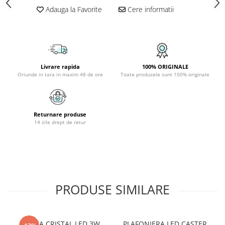
PLAFONIERE COPII
Adauga la Favorite
Cere informatii
SPOTURI APLICATE
LAMPI BAIE
LAMPADARE CRISTAL
Livrare rapida
100% ORIGINALE
VEIOZA VINTAGE
Oriunde in tara in maxim 48 de ore
Toate produsele sunt 100% originale
VEIOZE COPII
Returnare produse
14 zile drept de retur
PRODUSE SIMILARE
APLICA CRISTAL LED 3W
PLAFONIERA LED CASTER