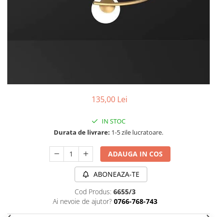
PLAFONIERE MODERNE
VEIOZE MODERNE
LAMPADARE MODERNE
SUSPENSII CU LED
APLICE CU LED
PLAFONIERE CU LED
MINI SPOTURI MAGNETICE &
135,00 Lei
ACCESORII
LAMPADARE CU LED
IN STOC
Durata de livrare:
1-5 zile lucratoare.
SUSPENSII VINTAGE
APLICE VINTAGE
ADAUGA IN COS
PLAFONIERE VINTAGE
ABONEAZA-TE
ACCESORII & CABLU VINTAGE
Cod Produs:
6655/3
SUSPENSII COPII
Ai nevoie de ajutor?
0766-768-743
APLICE COPII