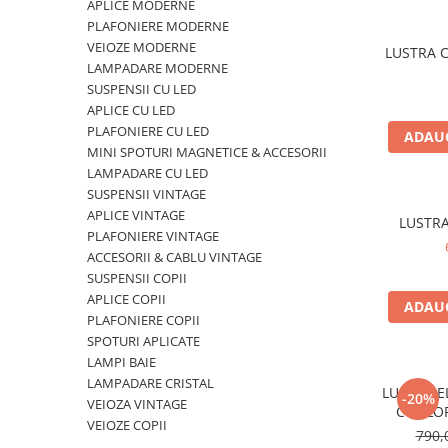
APLICE MODERNE
APLICE MODERNE
PLAFONIERE MODERNE
PLAFONIERE MODERNE
VEIOZE MODERNE
LUSTRA C
LAMPADARE MODERNE
VEIOZE MODERNE
SUSPENSII CU LED
LAMPADARE MODERNE
APLICE CU LED
PLAFONIERE CU LED
ADAUG
SUSPENSII CU LED
MINI SPOTURI MAGNETICE & ACCESORII
APLICE CU LED
LAMPADARE CU LED
SUSPENSII VINTAGE
PLAFONIERE CU LED
APLICE VINTAGE
LUSTR
MINI SPOTURI MAGNETICE &
PLAFONIERE VINTAGE
ACCESORII
ACCESORII & CABLU VINTAGE
SUSPENSII COPII
LAMPADARE CU LED
APLICE COPII
ADAUG
SUSPENSII VINTAGE
PLAFONIERE COPII
SPOTURI APLICATE
APLICE VINTAGE
LAMPI BAIE
PLAFONIERE VINTAGE
LAMPADARE CRISTAL
LUSTRA E
-20%
VEIOZA VINTAGE
ACCESORII & CABLU VINTAGE
CU FLO
VEIOZE COPII
POR
790,
SUSPENSII COPII