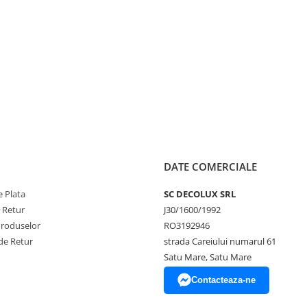
DATE COMERCIALE
 Plata
SC DECOLUX SRL
e Retur
J30/1600/1992
Produselor
RO3192946
de Retur
strada Careiului numarul 61
Satu Mare, Satu Mare
Contacteaza-ne