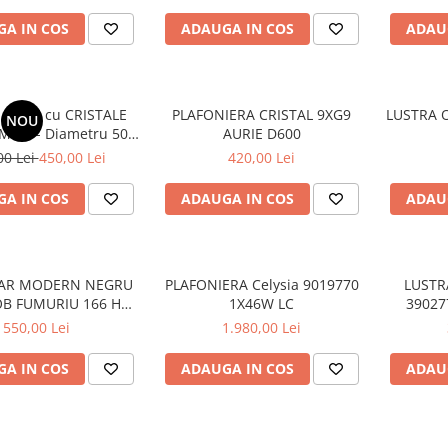
A IN COS
ADAUGA IN COS
ADAU
AURIE cu CRISTALE
PLAFONIERA CRISTAL 9XG9
LUSTRA O
NOU
 K9 - Diametru 50
AURIE D600
CM 6XE14
00 Lei
450,00 Lei
420,00 Lei
A IN COS
ADAUGA IN COS
ADAU
AR MODERN NEGRU
PLAFONIERA Celysia 9019770
LUSTR
OB FUMURIU 166 H
1X46W LC
39027
2CE27
550,00 Lei
1.980,00 Lei
A IN COS
ADAUGA IN COS
ADAU