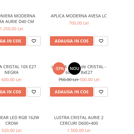
ONIERA MODERNA
APLICA MODERNA AVESA LC
RA AURIE D40 CM
700,00 Lei
1.250,00 Lei
GA IN COS
ADAUGA IN COS
A CRISTAL 10X E27
LUSTRA AURIE de CRISTAL -
-33%
NOU
NEGRA
60CM - 8xE27
600,00 Lei
750,00 Lei
500,00 Lei
GA IN COS
ADAUGA IN COS
IEAR LED RGB 162W
LUSTRA CRISTAL AURIE 2
CROM
CERCURI D600+400
320,00 Lei
1.500,00 Lei