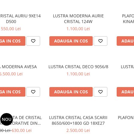
RISTAL AURIU 9XE14
LUSTRA MODERNA AURIE
PLAF
D500
CRISTAL 124W
KINA
550,00 Lei
1.100,00 Lei
A IN COS
ADAUGA IN COS
ADAU
A MODERNA AVESA
LUSTRA CRISTAL DECO 9056/8
LUSTR
6.500,00 Lei
1.100,00 Lei
A IN COS
ADAUGA IN COS
ADAU
LEGANTA DE CRISTAL
LUSTRA CRISTAL CASA SCARII
PLAFON
NOU
RI DECORATIVE DIN
8650/600×1800 GD 18XE27
TELAN 10XE27
00 Lei
630,00 Lei
2.500,00 Lei