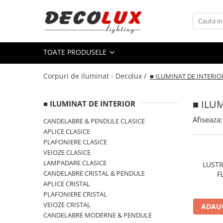
Toate Produsele
TOATE PRODUSELE
■ ILUMINAT DE INTERIOR
CANDELABRE & PENDULE CLASICE
Corpuri de iluminat - Decolux /
■ ILUMINAT DE INTERIO
APLICE CLASICE
PLAFONIERE CLASICE
■ ILU
■ ILUMINAT DE INTERIOR
VEIOZE CLASICE
Afiseaza:
CANDELABRE & PENDULE CLASICE
LAMPADARE CLASICE
APLICE CLASICE
PLAFONIERE CLASICE
CANDELABRE CRISTAL & PENDULE
VEIOZE CLASICE
APLICE CRISTAL
LAMPADARE CLASICE
LUST
CANDELABRE CRISTAL & PENDULE
F
PLAFONIERE CRISTAL
APLICE CRISTAL
VEIOZE CRISTAL
PLAFONIERE CRISTAL
VEIOZE CRISTAL
CANDELABRE MODERNE &
ADAUG
CANDELABRE MODERNE & PENDULE
PENDULE