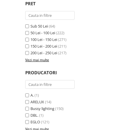
PRET
SIRURI LED
GHIRLANDE LED
PLASE LED
Sub 50 Lei
(64)
FIGURINE & PROIECTOARE LED
50 Lei - 100 Lei
(222)
100 Lei - 150 Lei
(271)
■ CONSUMABILE
150 Lei - 200 Lei
(211)
BEC LED PARA
200 Lei - 250 Lei
(217)
BEC LED SFERIC
Vezi mai multe
BEC LED LUMANARE
PRODUCATORI
BEC LED DIVERSE
BEC VINTAGE
BEC LED GLOB
A.
(1)
ARELUX
(14)
TUB LED
Bussy lighting
(150)
■ OGLINZI LED
DBL.
(1)
■ OUTLET
EGLO
(121)
Vezi mai multe