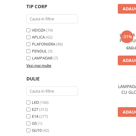
TIP CORP
APLICE COPII
ADAUG
PLAFONIERE COPII
SPOTURI APLICATE
VEIOZA
(74)
LUSTRA 
LAMPI BAIE
-31%
APLICA
(62)
PREMIUM
PLAFONIERA
(86)
LAMPADARE CRISTAL
650,
PENDUL
(5)
VEIOZA VINTAGE
LAMPADAR
(7)
ADAUG
VEIOZE COPII
Vezi mai multe
■ ILUMINAT DE EXTERIOR
DULIE
APLICE EXTERIOR
LAMPAD
PLAFONIERE & PENDULE DE
CU GL
EXTERIOR
LED
(166)
STALPI EXTERIOR
E27
(312)
ADAUG
LAMPADARE & PENDULE DE
E14
(277)
EXTERIOR
G5
(1)
LAMPI PAVAJ & PISCINE
GU10
(42)