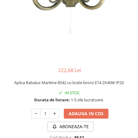
APLICE MODERNE
PLAFONIERE MODERNE
VEIOZE MODERNE
LAMPADARE MODERNE
SUSPENSII CU LED
APLICE CU LED
PLAFONIERE CU LED
222,68 Lei
MINI SPOTURI MAGNETICE &
ACCESORII
Aplica Rabalux Marlene 8542 cu brate bronz E14 2X40W IP20
LAMPADARE CU LED
IN STOC
SUSPENSII VINTAGE
Durata de livrare:
1-5 zile lucratoare.
APLICE VINTAGE
ADAUGA IN COS
PLAFONIERE VINTAGE
ACCESORII & CABLU VINTAGE
ABONEAZA-TE
SUSPENSII COPII
Cod Produs:
8542