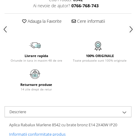
Ai nevoie de ajutor?
0766-768-743
APLICE COPII
PLAFONIERE COPII
Adauga la Favorite
Cere informatii
SPOTURI APLICATE
LAMPI BAIE
LAMPADARE CRISTAL
VEIOZA VINTAGE
Livrare rapida
100% ORIGINALE
Oriunde in tara in maxim 48 de ore
Toate produsele sunt 100% originale
VEIOZE COPII
■ ILUMINAT DE EXTERIOR
APLICE EXTERIOR
Returnare produse
PLAFONIERE & PENDULE DE
14 zile drept de retur
EXTERIOR
STALPI EXTERIOR
Descriere
LAMPADARE & PENDULE DE
EXTERIOR
Aplica Rabalux Marlene 8542 cu brate bronz E14 2X40W IP20
LAMPI PAVAJ & PISCINE
Informatii conformitate produs