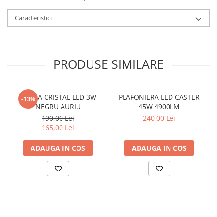
LAMPI GARDURI & TREPTE
Caracteristici
LAMPI STRADALE
LAMPI SOLARE
PROIECTOARE
PRODUSE SIMILARE
VEIOZE EXTERIOR
■ ILUMINAT TEHNIC
PLAFONIERE & LAMPI LED
APLICA CRISTAL LED 3W
PLAFONIERA LED CASTER
-13%
NEGRU AURIU
45W 4900LM
PANOURI LED
190,00 Lei
240,00 Lei
CORPURI ETANSE LED
165,00 Lei
SPOTURI INCASTRATE
ADAUGA IN COS
ADAUGA IN COS
SPOTURI PE SINA & ACCESORII
SPOTURI APLICATE SI SUSPENSII
LAMPI EMERGENTA
BANDA LED & ACCESORII
■ ILUMINAT DECORATIV