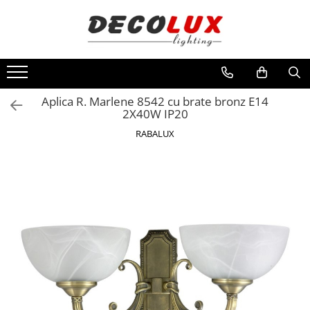
Toate Produsele
■ ILUMINAT DE INTERIOR
CANDELABRE & PENDULE CLASICE
Aplica R. Marlene 8542 cu brate bronz E14
2X40W IP20
APLICE CLASICE
RABALUX
PLAFONIERE CLASICE
VEIOZE CLASICE
LAMPADARE CLASICE
CANDELABRE CRISTAL & PENDULE
APLICE CRISTAL
PLAFONIERE CRISTAL
VEIOZE CRISTAL
CANDELABRE MODERNE &
PENDULE