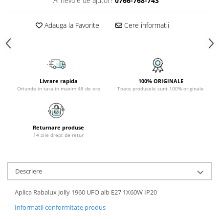
Ai nevoie de ajutor?
0766-768-743
PLAFONIERE COPII
SPOTURI APLICATE
Adauga la Favorite
Cere informatii
LAMPI BAIE
LAMPADARE CRISTAL
VEIOZA VINTAGE
Livrare rapida
100% ORIGINALE
VEIOZE COPII
Oriunde in tara in maxim 48 de ore
Toate produsele sunt 100% originale
Returnare produse
14 zile drept de retur
Descriere
Aplica Rabalux Jolly 1960 UFO alb E27 1X60W IP20
Informatii conformitate produs