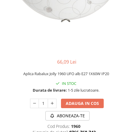
PLAFONIERE MODERNE
VEIOZE MODERNE
LAMPADARE MODERNE
SUSPENSII CU LED
APLICE CU LED
PLAFONIERE CU LED
MINI SPOTURI MAGNETICE &
66,09 Lei
ACCESORII
LAMPADARE CU LED
Aplica Rabalux Jolly 1960 UFO alb E27 1X60W IP20
SUSPENSII VINTAGE
IN STOC
Durata de livrare:
1-5 zile lucratoare.
APLICE VINTAGE
PLAFONIERE VINTAGE
ADAUGA IN COS
ACCESORII & CABLU VINTAGE
ABONEAZA-TE
SUSPENSII COPII
Cod Produs:
1960
APLICE COPII