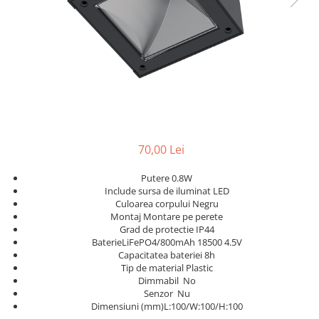
APLICE MODERNE
PLAFONIERE MODERNE
VEIOZE MODERNE
LAMPADARE MODERNE
SUSPENSII CU LED
APLICE CU LED
PLAFONIERE CU LED
70,00 Lei
MINI SPOTURI MAGNETICE &
Putere 0.8W
ACCESORII
Include sursa de iluminat LED
LAMPADARE CU LED
Culoarea corpului Negru
Montaj Montare pe perete
SUSPENSII VINTAGE
Grad de protectie IP44
BaterieLiFePO4/800mAh 18500 4.5V
APLICE VINTAGE
Capacitatea bateriei 8h
Tip de material Plastic
PLAFONIERE VINTAGE
Dimmabil No
ACCESORII & CABLU VINTAGE
Senzor Nu
Dimensiuni (mm)L:100/W:100/H:100
SUSPENSII COPII