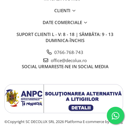
SIRURI LED
CLIENTI
GHIRLANDE LED
DATE COMERCIALE
PLASE LED
FIGURINE & PROIECTOARE LED
SUPORT CLIENTI
L - V: 8 - 18 | SÂMBĂTA: 9 - 13
DUMINICA-ÎNCHIS
■ CONSUMABILE
BEC LED PARA
0766-768-743
BEC LED SFERIC
office@decolux.ro
SOCIAL
URMARESTE-NE IN SOCIAL MEDIA
BEC LED LUMANARE
BEC LED DIVERSE
BEC VINTAGE
BEC LED GLOB
TUB LED
■ OGLINZI LED
■ OUTLET
©Copyright SC DECOLUX SRL 2026
Platforma E-commerce by Gomag