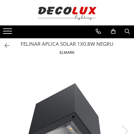
Toate Produsele
■ ILUMINAT DE INTERIOR
CANDELABRE & PENDULE CLASICE
FELINAR APLICA SOLAR 1X0.8W NEGRU
APLICE CLASICE
ELMARK
PLAFONIERE CLASICE
VEIOZE CLASICE
LAMPADARE CLASICE
CANDELABRE CRISTAL & PENDULE
APLICE CRISTAL
PLAFONIERE CRISTAL
VEIOZE CRISTAL
CANDELABRE MODERNE &
PENDULE