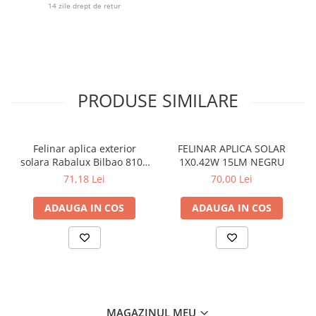
14 zile drept de retur
LAMPI GARDURI & TREPTE
LAMPI STRADALE
LAMPI SOLARE
PROIECTOARE
PRODUSE SIMILARE
VEIOZE EXTERIOR
■ ILUMINAT TEHNIC
PLAFONIERE & LAMPI LED
Felinar aplica exterior
FELINAR APLICA SOLAR
PANOURI LED
solara Rabalux Bilbao 8104
1X0.42W 15LM NEGRU
negru 4000K IP67
71,18 Lei
70,00 Lei
CORPURI ETANSE LED
SPOTURI INCASTRATE
ADAUGA IN COS
ADAUGA IN COS
SPOTURI PE SINA & ACCESORII
SPOTURI APLICATE SI SUSPENSII
LAMPI EMERGENTA
BANDA LED & ACCESORII
■ ILUMINAT DECORATIV
MAGAZINUL MEU