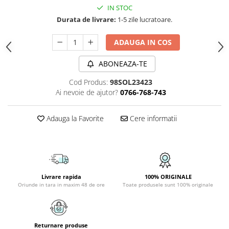
IN STOC
APLICE COPII
Durata de livrare:
1-5 zile lucratoare.
PLAFONIERE COPII
ADAUGA IN COS
SPOTURI APLICATE
LAMPI BAIE
ABONEAZA-TE
LAMPADARE CRISTAL
Cod Produs:
98SOL23423
VEIOZA VINTAGE
Ai nevoie de ajutor?
0766-768-743
VEIOZE COPII
Adauga la Favorite
Cere informatii
■ ILUMINAT DE EXTERIOR
APLICE EXTERIOR
PLAFONIERE & PENDULE DE
EXTERIOR
STALPI EXTERIOR
Livrare rapida
100% ORIGINALE
Oriunde in tara in maxim 48 de ore
Toate produsele sunt 100% originale
LAMPADARE & PENDULE DE
EXTERIOR
LAMPI PAVAJ & PISCINE
Returnare produse