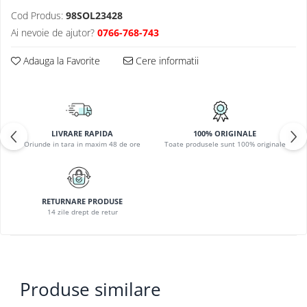
PLAFONIERE COPII
Cod Produs:
98SOL23428
SPOTURI APLICATE
Ai nevoie de ajutor?
0766-768-743
LAMPI BAIE
Adauga la Favorite
Cere informatii
LAMPADARE CRISTAL
VEIOZA VINTAGE
VEIOZE COPII
LIVRARE RAPIDA
100% ORIGINALE
Oriunde in tara in maxim 48 de ore
Toate produsele sunt 100% originale
RETURNARE PRODUSE
14 zile drept de retur
Produse similare