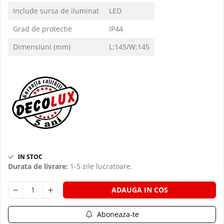
PLAFONIERE MODERNE
Include sursa de iluminat
LED
VEIOZE MODERNE
Grad de protectie
IP44
LAMPADARE MODERNE
Dimensiuni (mm)
L:145/W:145
SUSPENSII CU LED
APLICE CU LED
PLAFONIERE CU LED
MINI SPOTURI MAGNETICE &
ACCESORII
LAMPADARE CU LED
SUSPENSII VINTAGE
APLICE VINTAGE
IN STOC
Durata de livrare:
1-5 zile lucratoare.
PLAFONIERE VINTAGE
ACCESORII & CABLU VINTAGE
ADAUGA IN COS
SUSPENSII COPII
Aboneaza-te
APLICE COPII