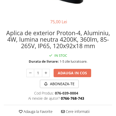
PLAFONIERE MODERNE
VEIOZE MODERNE
LAMPADARE MODERNE
75,00 Lei
SUSPENSII CU LED
Aplica de exterior Proton-4, Aluminiu,
APLICE CU LED
4W, lumina neutra 4200K, 360lm, 85-
PLAFONIERE CU LED
265V, IP65, 120x92x18 mm
MINI SPOTURI MAGNETICE &
IN STOC
ACCESORII
Durata de livrare:
1-5 zile lucratoare.
LAMPADARE CU LED
SUSPENSII VINTAGE
ADAUGA IN COS
APLICE VINTAGE
ABONEAZA-TE
PLAFONIERE VINTAGE
Cod Produs:
076-039-0004
ACCESORII & CABLU VINTAGE
Ai nevoie de ajutor?
0766-768-743
SUSPENSII COPII
Adauga la Favorite
Cere informatii
APLICE COPII