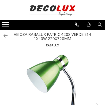
Toate Produsele
■ ILUMINAT DE INTERIOR
CANDELABRE & PENDULE CLASICE
VEIOZA RABALUX PATRIC 4208 VERDE E14
1X40W 220X320MM
APLICE CLASICE
RABALUX
PLAFONIERE CLASICE
VEIOZE CLASICE
LAMPADARE CLASICE
CANDELABRE CRISTAL & PENDULE
APLICE CRISTAL
PLAFONIERE CRISTAL
VEIOZE CRISTAL
CANDELABRE MODERNE &
PENDULE