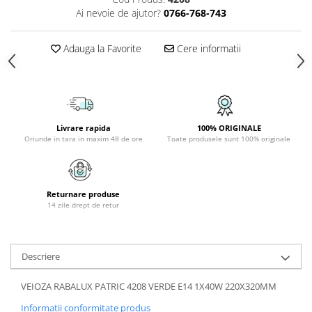
Ai nevoie de ajutor?
0766-768-743
APLICE COPII
PLAFONIERE COPII
Adauga la Favorite
Cere informatii
SPOTURI APLICATE
LAMPI BAIE
LAMPADARE CRISTAL
VEIOZA VINTAGE
Livrare rapida
100% ORIGINALE
Oriunde in tara in maxim 48 de ore
Toate produsele sunt 100% originale
VEIOZE COPII
■ ILUMINAT DE EXTERIOR
APLICE EXTERIOR
Returnare produse
PLAFONIERE & PENDULE DE
14 zile drept de retur
EXTERIOR
STALPI EXTERIOR
Descriere
LAMPADARE & PENDULE DE
EXTERIOR
VEIOZA RABALUX PATRIC 4208 VERDE E14 1X40W 220X320MM
LAMPI PAVAJ & PISCINE
Informatii conformitate produs