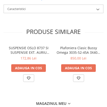
LAMPI GARDURI & TREPTE
Caracteristici
LAMPI STRADALE
LAMPI SOLARE
PROIECTOARE
PRODUSE SIMILARE
VEIOZE EXTERIOR
■ ILUMINAT TEHNIC
PLAFONIERE & LAMPI LED
SUSPENSIE OSLO 8737 SI
Plafoniera Clasic Bussy
SUSPENSIE EXT. AURIU
Omega 3035-52-45A 3X40W
PANOURI LED
ANTIC TRANSPARENT E27
E27
172,86 Lei
850,00 Lei
CORPURI ETANSE LED
1X60W 76X24X24CM
ADAUGA IN COS
ADAUGA IN COS
SPOTURI INCASTRATE
SPOTURI PE SINA & ACCESORII
SPOTURI APLICATE SI SUSPENSII
LAMPI EMERGENTA
BANDA LED & ACCESORII
MAGAZINUL MEU
■ ILUMINAT DECORATIV