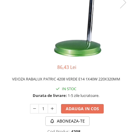
APLICE MODERNE
PLAFONIERE MODERNE
VEIOZE MODERNE
LAMPADARE MODERNE
SUSPENSII CU LED
APLICE CU LED
PLAFONIERE CU LED
86,43 Lei
MINI SPOTURI MAGNETICE &
ACCESORII
VEIOZA RABALUX PATRIC 4208 VERDE E14 1X40W 220X320MM
LAMPADARE CU LED
IN STOC
SUSPENSII VINTAGE
Durata de livrare:
1-5 zile lucratoare.
APLICE VINTAGE
ADAUGA IN COS
PLAFONIERE VINTAGE
ACCESORII & CABLU VINTAGE
ABONEAZA-TE
SUSPENSII COPII
Cod Produs:
4208