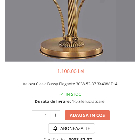
PLAFONIERE MODERNE
VEIOZE MODERNE
LAMPADARE MODERNE
SUSPENSII CU LED
APLICE CU LED
PLAFONIERE CU LED
MINI SPOTURI MAGNETICE &
ACCESORII
1.100,00 Lei
LAMPADARE CU LED
Veioza Clasic Bussy Elegante 3038-52-37 3X40W E14
SUSPENSII VINTAGE
IN STOC
APLICE VINTAGE
Durata de livrare:
1-5 zile lucratoare.
PLAFONIERE VINTAGE
ADAUGA IN COS
ACCESORII & CABLU VINTAGE
SUSPENSII COPII
ABONEAZA-TE
APLICE COPII
Cod Produs:
3038-52-37