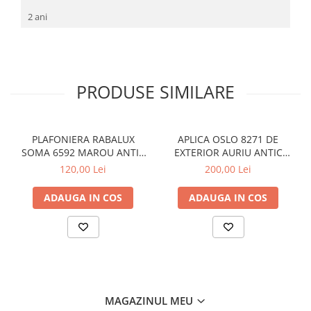
2 ani
PRODUSE SIMILARE
PLAFONIERA RABALUX
APLICA OSLO 8271 DE
SOMA 6592 MAROU ANTIC
EXTERIOR AURIU ANTIC
CREM E14 2X40W 350MM
TRANSPARENT E27 1X60W
120,00 Lei
200,00 Lei
240X265MM
ADAUGA IN COS
ADAUGA IN COS
MAGAZINUL MEU