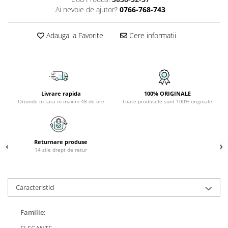
PLAFONIERE COPII
Ai nevoie de ajutor?
0766-768-743
SPOTURI APLICATE
Adauga la Favorite
Cere informatii
LAMPI BAIE
LAMPADARE CRISTAL
VEIOZA VINTAGE
VEIOZE COPII
Livrare rapida
100% ORIGINALE
Oriunde in tara in maxim 48 de ore
Toate produsele sunt 100% originale
Returnare produse
14 zile drept de retur
Caracteristici
Familie:
ELEGANTE