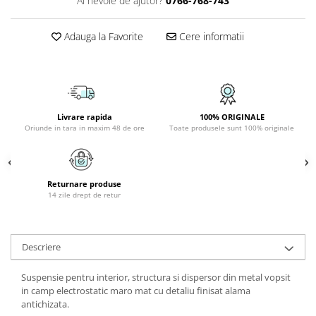
Ai nevoie de ajutor?
0766-768-743
APLICE COPII
Adauga la Favorite
Cere informatii
PLAFONIERE COPII
SPOTURI APLICATE
LAMPI BAIE
LAMPADARE CRISTAL
Livrare rapida
100% ORIGINALE
VEIOZA VINTAGE
Oriunde in tara in maxim 48 de ore
Toate produsele sunt 100% originale
VEIOZE COPII
■ ILUMINAT DE EXTERIOR
Returnare produse
APLICE EXTERIOR
14 zile drept de retur
PLAFONIERE & PENDULE DE
EXTERIOR
STALPI EXTERIOR
Descriere
LAMPADARE & PENDULE DE
Suspensie pentru interior, structura si dispersor din metal vopsit
EXTERIOR
in camp electrostatic maro mat cu detaliu finisat alama
LAMPI PAVAJ & PISCINE
antichizata.