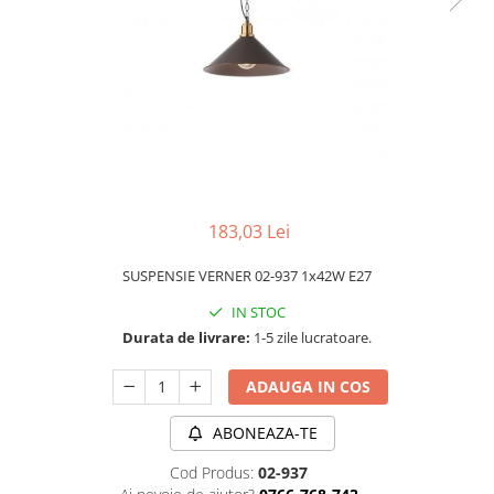
APLICE MODERNE
PLAFONIERE MODERNE
VEIOZE MODERNE
LAMPADARE MODERNE
SUSPENSII CU LED
APLICE CU LED
PLAFONIERE CU LED
183,03 Lei
MINI SPOTURI MAGNETICE &
SUSPENSIE VERNER 02-937 1x42W E27
ACCESORII
IN STOC
LAMPADARE CU LED
Durata de livrare:
1-5 zile lucratoare.
SUSPENSII VINTAGE
APLICE VINTAGE
ADAUGA IN COS
PLAFONIERE VINTAGE
ABONEAZA-TE
ACCESORII & CABLU VINTAGE
Cod Produs:
02-937
SUSPENSII COPII