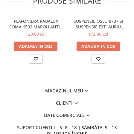
PRODUSE SIMILARE
SIRURI LED
GHIRLANDE LED
PLAFONIERA RABALUX
SUSPENSIE OSLO 8737 SI
PLASE LED
SOMA 6592 MAROU ANTIC
SUSPENSIE EXT. AURIU
CREM E14 2X40W 350MM
ANTIC TRANSPARENT E27
FIGURINE & PROIECTOARE LED
120,00 Lei
172,86 Lei
1X60W 76X24X24CM
■ CONSUMABILE
ADAUGA IN COS
ADAUGA IN COS
BEC LED PARA
BEC LED SFERIC
BEC LED LUMANARE
BEC LED DIVERSE
BEC VINTAGE
MAGAZINUL MEU
BEC LED GLOB
CLIENTI
TUB LED
DATE COMERCIALE
■ OGLINZI LED
■ OUTLET
SUPORT CLIENTI
L - V: 8 - 18 | SÂMBĂTA: 9 - 13
DUMINICA-ÎNCHIS