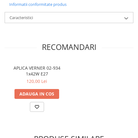
LAMPI GARDURI & TREPTE
Informatii conformitate produs
LAMPI STRADALE
Caracteristici
LAMPI SOLARE
PROIECTOARE
VEIOZE EXTERIOR
RECOMANDARI
■ ILUMINAT TEHNIC
PLAFONIERE & LAMPI LED
APLICA VERNER 02-934
PANOURI LED
1x42W E27
CORPURI ETANSE LED
120,00 Lei
SPOTURI INCASTRATE
ADAUGA IN COS
SPOTURI PE SINA & ACCESORII
SPOTURI APLICATE SI SUSPENSII
LAMPI EMERGENTA
BANDA LED & ACCESORII
■ ILUMINAT DECORATIV