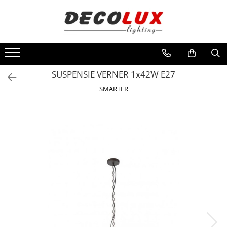
Toate Produsele
■ ILUMINAT DE INTERIOR
CANDELABRE & PENDULE CLASICE
SUSPENSIE VERNER 1x42W E27
APLICE CLASICE
SMARTER
PLAFONIERE CLASICE
VEIOZE CLASICE
LAMPADARE CLASICE
CANDELABRE CRISTAL & PENDULE
APLICE CRISTAL
PLAFONIERE CRISTAL
VEIOZE CRISTAL
CANDELABRE MODERNE &
PENDULE