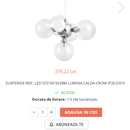
PLAFONIERE MODERNE
VEIOZE MODERNE
LAMPADARE MODERNE
SUSPENSII CU LED
APLICE CU LED
PLAFONIERE CU LED
MINI SPOTURI MAGNETICE &
ACCESORII
376,22 Lei
LAMPADARE CU LED
SUSPENSII VINTAGE
SUSPENSIE RDC. LES1372 G9 5X28W LUMINA CALDA CROM IP20 D315
APLICE VINTAGE
IN STOC
PLAFONIERE VINTAGE
Durata de livrare:
1-5 zile lucratoare.
ACCESORII & CABLU VINTAGE
ADAUGA IN COS
SUSPENSII COPII
ABONEAZA-TE
APLICE COPII