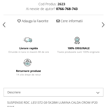
Cod Produs:
2623
PLAFONIERE COPII
Ai nevoie de ajutor?
0766-768-743
SPOTURI APLICATE
LAMPI BAIE
Adauga la Favorite
Cere informatii
LAMPADARE CRISTAL
VEIOZA VINTAGE
VEIOZE COPII
Livrare rapida
100% ORIGINALE
Oriunde in tara in maxim 48 de ore
Toate produsele sunt 100% originale
Returnare produse
14 zile drept de retur
Descriere
SUSPENSIE RDC. LES1372 G9 5X28W LUMINA CALDA CROM IP20
D315