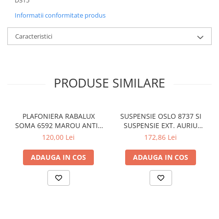
Informatii conformitate produs
Caracteristici
PRODUSE SIMILARE
PLAFONIERA RABALUX
SUSPENSIE OSLO 8737 SI
SOMA 6592 MAROU ANTIC
SUSPENSIE EXT. AURIU
CREM E14 2X40W 350MM
ANTIC TRANSPARENT E27
120,00 Lei
172,86 Lei
1X60W 76X24X24CM
ADAUGA IN COS
ADAUGA IN COS