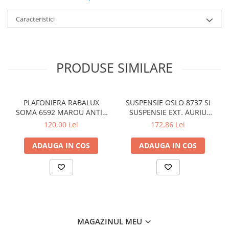
Caracteristici
PRODUSE SIMILARE
PLAFONIERA RABALUX
SUSPENSIE OSLO 8737 SI
SOMA 6592 MAROU ANTIC
SUSPENSIE EXT. AURIU
CREM E14 2X40W 350MM
ANTIC TRANSPARENT E27
120,00 Lei
172,86 Lei
1X60W 76X24X24CM
ADAUGA IN COS
ADAUGA IN COS
MAGAZINUL MEU