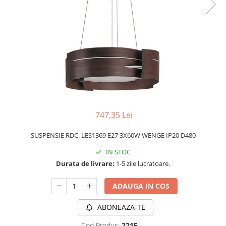
PLAFONIERE MODERNE
VEIOZE MODERNE
LAMPADARE MODERNE
SUSPENSII CU LED
APLICE CU LED
PLAFONIERE CU LED
MINI SPOTURI MAGNETICE &
ACCESORII
747,35 Lei
LAMPADARE CU LED
SUSPENSIE RDC. LES1369 E27 3X60W WENGE IP20 D480
SUSPENSII VINTAGE
IN STOC
APLICE VINTAGE
Durata de livrare:
1-5 zile lucratoare.
PLAFONIERE VINTAGE
ADAUGA IN COS
ACCESORII & CABLU VINTAGE
SUSPENSII COPII
ABONEAZA-TE
APLICE COPII
Cod Produs:
2215