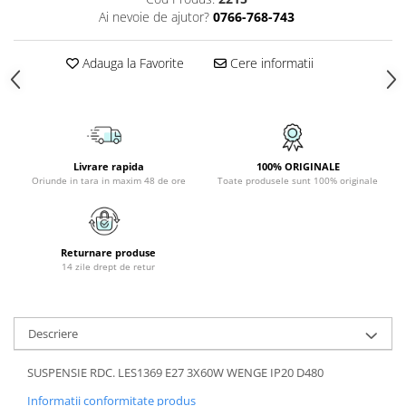
PLAFONIERE COPII
Ai nevoie de ajutor?
0766-768-743
SPOTURI APLICATE
Adauga la Favorite
Cere informatii
LAMPI BAIE
LAMPADARE CRISTAL
VEIOZA VINTAGE
VEIOZE COPII
Livrare rapida
100% ORIGINALE
Oriunde in tara in maxim 48 de ore
Toate produsele sunt 100% originale
Returnare produse
14 zile drept de retur
Descriere
SUSPENSIE RDC. LES1369 E27 3X60W WENGE IP20 D480
Informatii conformitate produs