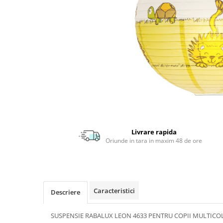
APLICE MODERNE
PLAFONIERE MODERNE
VEIOZE MODERNE
LAMPADARE MODERNE
SUSPENSII CU LED
APLICE CU LED
PLAFONIERE CU LED
MINI SPOTURI MAGNETICE &
ACCESORII
Livrare rapida
Oriunde in tara in maxim 48 de ore
LAMPADARE CU LED
SUSPENSII VINTAGE
APLICE VINTAGE
PLAFONIERE VINTAGE
Caracteristici
Descriere
ACCESORII & CABLU VINTAGE
SUSPENSIE RABALUX LEON 4633 PENTRU COPII MULTICO
SUSPENSII COPII