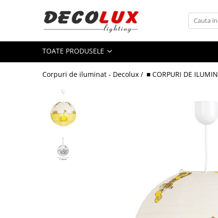
Toate Produsele
TOATE PRODUSELE
■ ILUMINAT DE INTERIOR
CANDELABRE & PENDULE CLASICE
Corpuri de iluminat - Decolux /
■ CORPURI DE ILUMIN
APLICE CLASICE
PLAFONIERE CLASICE
VEIOZE CLASICE
LAMPADARE CLASICE
CANDELABRE CRISTAL & PENDULE
APLICE CRISTAL
PLAFONIERE CRISTAL
VEIOZE CRISTAL
CANDELABRE MODERNE &
PENDULE