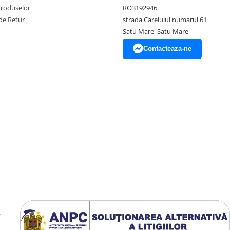
Produselor
RO3192946
de Retur
strada Careiului numarul 61
Satu Mare, Satu Mare
Contacteaza-ne
y