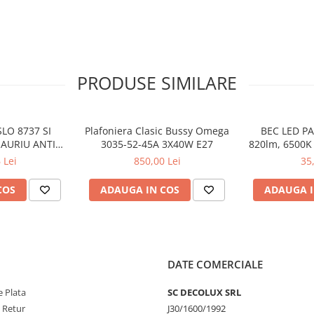
PRODUSE SIMILARE
LO 8737 SI
Plafoniera Clasic Bussy Omega
BEC LED PA
 AURIU ANTIC
3035-52-45A 3X40W E27
820lm, 6500K 
 E27 1X60W
3
 Lei
850,00 Lei
35
24CM
COS
ADAUGA IN COS
ADAUGA I
DATE COMERCIALE
 Plata
SC DECOLUX SRL
e Retur
J30/1600/1992