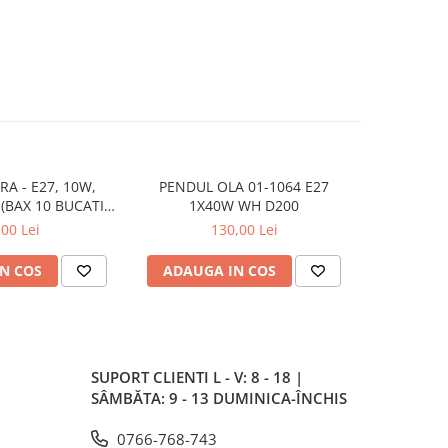
RA - E27, 10W,
PENDUL OLA 01-1064 E27
PLAFONIER
(BAX 10 BUCATI -
1X40W WH D200
5LEI)
,00 Lei
130,00 Lei
N COS
ADAUGA IN COS
ADAUG
SUPORT CLIENTI
L - V: 8 - 18 |
SÂMBĂTA: 9 - 13 DUMINICA-ÎNCHIS
0766-768-743