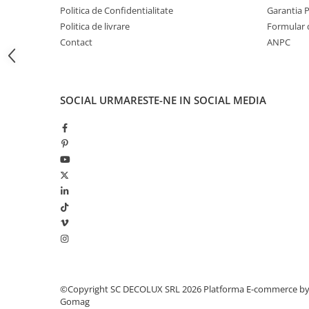
LAMPI GARDURI & TREPTE
Politica de Confidentialitate
Garantia 
Politica de livrare
Formular 
LAMPI STRADALE
Contact
ANPC
LAMPI SOLARE
PROIECTOARE
VEIOZE EXTERIOR
SOCIAL
URMARESTE-NE IN SOCIAL MEDIA
■ ILUMINAT TEHNIC
PLAFONIERE & LAMPI LED
PANOURI LED
CORPURI ETANSE LED
SPOTURI INCASTRATE
SPOTURI PE SINA & ACCESORII
SPOTURI APLICATE SI SUSPENSII
LAMPI EMERGENTA
BANDA LED & ACCESORII
©Copyright SC DECOLUX SRL 2026
Platforma E-commerce b
Gomag
■ ILUMINAT DECORATIV