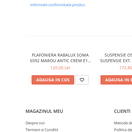
Informatii conformitate produs
APLICE COPII
PLAFONIERE COPII
SPOTURI APLICATE
LAMPI BAIE
LAMPADARE CRISTAL
VEIOZA VINTAGE
PLAFONIERA RABALUX SOMA
SUSPENSIE OS
6592 MAROU ANTIC CREM E14
SUSPENSIE EXT.
VEIOZE COPII
2X40W 350MM
TRANSPARENT
120,00 Lei
172,86
■ ILUMINAT DE EXTERIOR
76X24X
APLICE EXTERIOR
ADAUGA IN COS
ADAUGA IN 
PLAFONIERE & PENDULE DE
EXTERIOR
STALPI EXTERIOR
MAGAZINUL MEU
CLIENTI
LAMPADARE & PENDULE DE
EXTERIOR
Despre noi
Metode de
LAMPI PAVAJ & PISCINE
Termeni si Conditii
Politica d