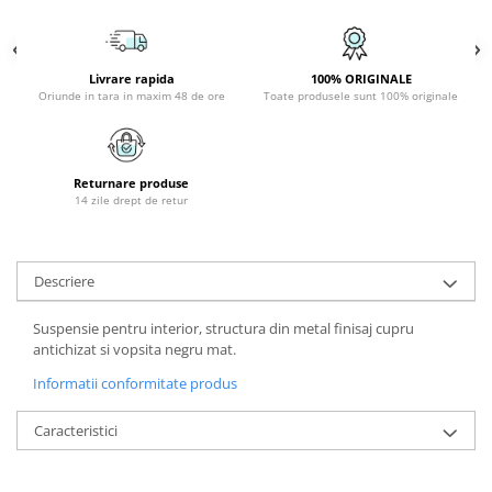
APLICE COPII
PLAFONIERE COPII
Livrare rapida
100% ORIGINALE
SPOTURI APLICATE
Oriunde in tara in maxim 48 de ore
Toate produsele sunt 100% originale
LAMPI BAIE
LAMPADARE CRISTAL
Returnare produse
VEIOZA VINTAGE
14 zile drept de retur
VEIOZE COPII
■ ILUMINAT DE EXTERIOR
Descriere
APLICE EXTERIOR
PLAFONIERE & PENDULE DE
Suspensie pentru interior, structura din metal finisaj cupru
EXTERIOR
antichizat si vopsita negru mat.
STALPI EXTERIOR
Informatii conformitate produs
LAMPADARE & PENDULE DE
Caracteristici
EXTERIOR
LAMPI PAVAJ & PISCINE