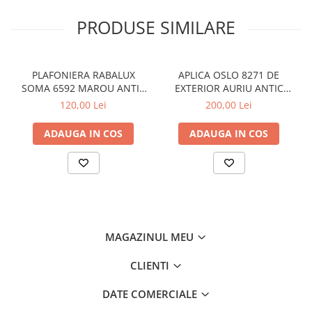
LAMPI GARDURI & TREPTE
PRODUSE SIMILARE
LAMPI STRADALE
LAMPI SOLARE
PROIECTOARE
PLAFONIERA RABALUX
APLICA OSLO 8271 DE
SOMA 6592 MAROU ANTIC
EXTERIOR AURIU ANTIC
VEIOZE EXTERIOR
CREM E14 2X40W 350MM
TRANSPARENT E27 1X60W
120,00 Lei
200,00 Lei
240X265MM
■ ILUMINAT TEHNIC
ADAUGA IN COS
ADAUGA IN COS
PLAFONIERE & LAMPI LED
PANOURI LED
CORPURI ETANSE LED
SPOTURI INCASTRATE
SPOTURI PE SINA & ACCESORII
MAGAZINUL MEU
SPOTURI APLICATE SI SUSPENSII
LAMPI EMERGENTA
CLIENTI
BANDA LED & ACCESORII
DATE COMERCIALE
■ ILUMINAT DECORATIV