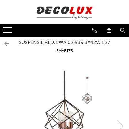
Toate Produsele
■ ILUMINAT DE INTERIOR
CANDELABRE & PENDULE CLASICE
SUSPENSIE RED. EWA 02-939 3X42W E27
APLICE CLASICE
SMARTER
PLAFONIERE CLASICE
VEIOZE CLASICE
LAMPADARE CLASICE
CANDELABRE CRISTAL & PENDULE
APLICE CRISTAL
PLAFONIERE CRISTAL
VEIOZE CRISTAL
CANDELABRE MODERNE &
PENDULE