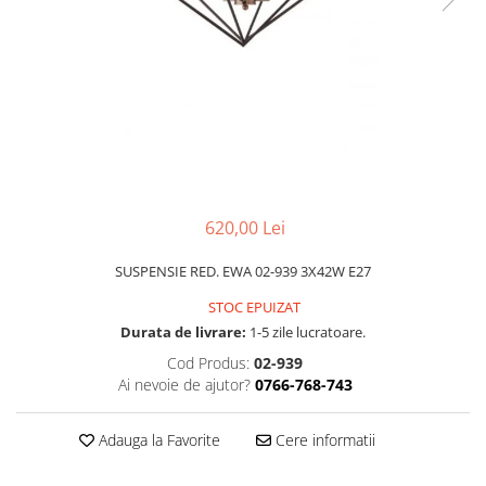
APLICE MODERNE
PLAFONIERE MODERNE
VEIOZE MODERNE
LAMPADARE MODERNE
SUSPENSII CU LED
APLICE CU LED
PLAFONIERE CU LED
620,00 Lei
MINI SPOTURI MAGNETICE &
SUSPENSIE RED. EWA 02-939 3X42W E27
ACCESORII
STOC EPUIZAT
LAMPADARE CU LED
Durata de livrare:
1-5 zile lucratoare.
SUSPENSII VINTAGE
Cod Produs:
02-939
APLICE VINTAGE
Ai nevoie de ajutor?
0766-768-743
PLAFONIERE VINTAGE
Adauga la Favorite
Cere informatii
ACCESORII & CABLU VINTAGE
SUSPENSII COPII