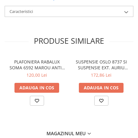
Caracteristici
PRODUSE SIMILARE
PLAFONIERA RABALUX
SUSPENSIE OSLO 8737 SI
SOMA 6592 MAROU ANTIC
SUSPENSIE EXT. AURIU
CREM E14 2X40W 350MM
ANTIC TRANSPARENT E27
120,00 Lei
172,86 Lei
1X60W 76X24X24CM
ADAUGA IN COS
ADAUGA IN COS
MAGAZINUL MEU