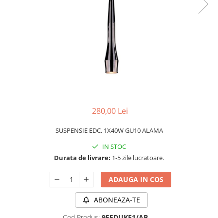
PLAFONIERE MODERNE
VEIOZE MODERNE
LAMPADARE MODERNE
SUSPENSII CU LED
APLICE CU LED
PLAFONIERE CU LED
MINI SPOTURI MAGNETICE &
ACCESORII
280,00 Lei
LAMPADARE CU LED
SUSPENSIE EDC. 1X40W GU10 ALAMA
SUSPENSII VINTAGE
IN STOC
APLICE VINTAGE
Durata de livrare:
1-5 zile lucratoare.
PLAFONIERE VINTAGE
ADAUGA IN COS
ACCESORII & CABLU VINTAGE
SUSPENSII COPII
ABONEAZA-TE
APLICE COPII
Cod Produs:
955DUKE1/AB