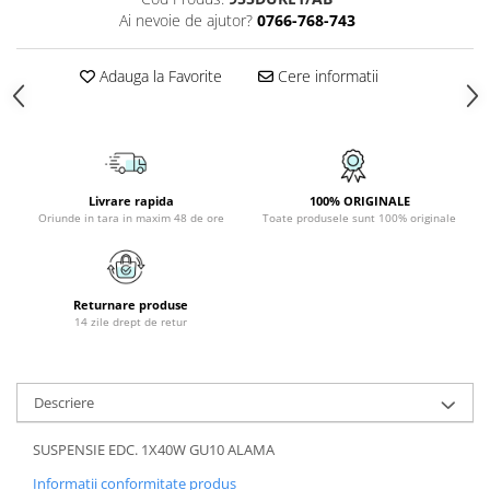
PLAFONIERE COPII
Ai nevoie de ajutor?
0766-768-743
SPOTURI APLICATE
Adauga la Favorite
Cere informatii
LAMPI BAIE
LAMPADARE CRISTAL
VEIOZA VINTAGE
VEIOZE COPII
Livrare rapida
100% ORIGINALE
Oriunde in tara in maxim 48 de ore
Toate produsele sunt 100% originale
Returnare produse
14 zile drept de retur
Descriere
SUSPENSIE EDC. 1X40W GU10 ALAMA
Informatii conformitate produs