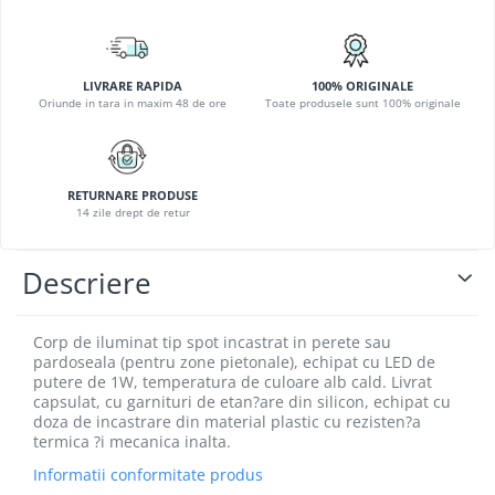
PLAFONIERE COPII
SPOTURI APLICATE
LAMPI BAIE
LIVRARE RAPIDA
100% ORIGINALE
Oriunde in tara in maxim 48 de ore
Toate produsele sunt 100% originale
LAMPADARE CRISTAL
VEIOZA VINTAGE
VEIOZE COPII
RETURNARE PRODUSE
14 zile drept de retur
Descriere
Corp de iluminat tip spot incastrat in perete sau
pardoseala (pentru zone pietonale), echipat cu LED de
putere de 1W, temperatura de culoare alb cald. Livrat
capsulat, cu garnituri de etan?are din silicon, echipat cu
doza de incastrare din material plastic cu rezisten?a
termica ?i mecanica inalta.
Informatii conformitate produs