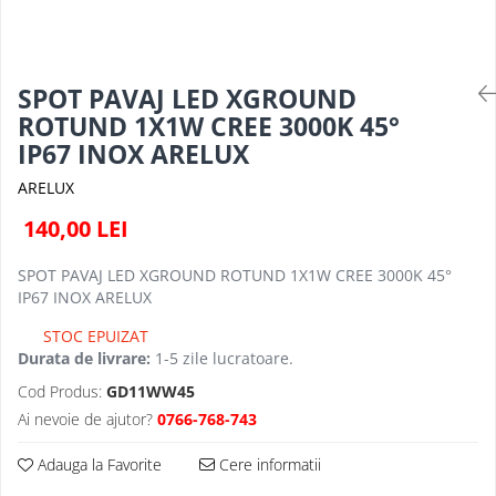
PLAFONIERE MODERNE
VEIOZE MODERNE
LAMPADARE MODERNE
SPOT PAVAJ LED XGROUND
SUSPENSII CU LED
ROTUND 1X1W CREE 3000K 45°
IP67 INOX ARELUX
APLICE CU LED
PLAFONIERE CU LED
ARELUX
MINI SPOTURI MAGNETICE &
140,00 LEI
ACCESORII
LAMPADARE CU LED
SPOT PAVAJ LED XGROUND ROTUND 1X1W CREE 3000K 45°
IP67 INOX ARELUX
SUSPENSII VINTAGE
STOC EPUIZAT
APLICE VINTAGE
Durata de livrare:
1-5 zile lucratoare.
PLAFONIERE VINTAGE
Cod Produs:
GD11WW45
ACCESORII & CABLU VINTAGE
Ai nevoie de ajutor?
0766-768-743
SUSPENSII COPII
Adauga la Favorite
Cere informatii
APLICE COPII