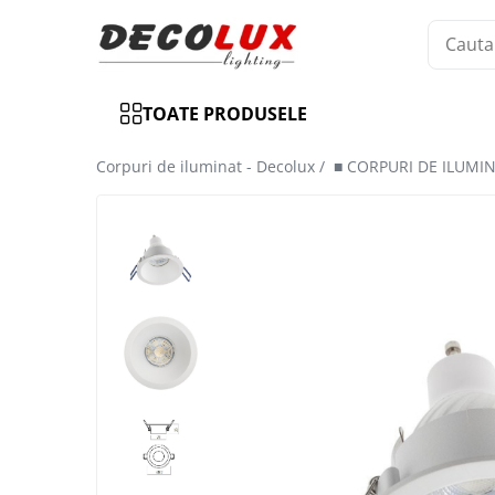
Toate Produsele
TOATE PRODUSELE
■ ILUMINAT DE INTERIOR
CANDELABRE & PENDULE CLASICE
Corpuri de iluminat - Decolux /
■ CORPURI DE ILUMI
APLICE CLASICE
PLAFONIERE CLASICE
VEIOZE CLASICE
LAMPADARE CLASICE
CANDELABRE CRISTAL & PENDULE
APLICE CRISTAL
PLAFONIERE CRISTAL
VEIOZE CRISTAL
CANDELABRE MODERNE &
PENDULE