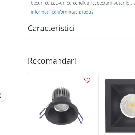
becuri cu LED-uri cu conditia respectarii puterilor, 
APLICE COPII
Informatii conformitate produs
PLAFONIERE COPII
SPOTURI APLICATE
Caracteristici
LAMPI BAIE
LAMPADARE CRISTAL
VEIOZA VINTAGE
Recomandari
VEIOZE COPII
■ ILUMINAT DE EXTERIOR
APLICE EXTERIOR
PLAFONIERE & PENDULE DE
EXTERIOR
STALPI EXTERIOR
LAMPADARE & PENDULE DE
EXTERIOR
LAMPI PAVAJ & PISCINE