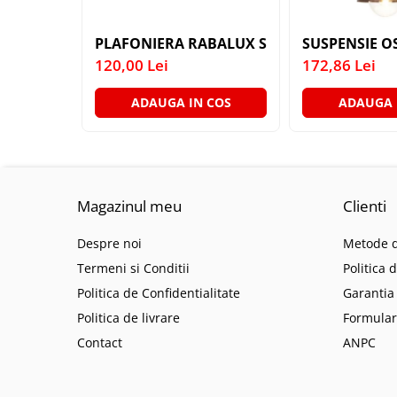
SIRURI LED
PLAFONIERA RABALUX SOMA 6592 MAROU 
SUSPENSIE O
GHIRLANDE LED
120,00 Lei
172,86 Lei
PLASE LED
FIGURINE & PROIECTOARE LED
ADAUGA IN COS
ADAUGA 
■ CONSUMABILE
BEC LED PARA
BEC LED SFERIC
BEC LED LUMANARE
Magazinul meu
Clienti
BEC LED DIVERSE
Despre noi
Metode d
BEC VINTAGE
Termeni si Conditii
Politica 
BEC LED GLOB
Politica de Confidentialitate
Garantia
TUB LED
Politica de livrare
Formular
■ OGLINZI LED
Contact
ANPC
■ OUTLET