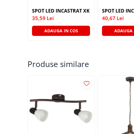
LAMPI GARDURI & TREPTE
SPOT LED INCASTRAT XKONE ROTUND FIX 
LAMPI STRADALE
35,59 Lei
40,67 Lei
LAMPI SOLARE
ADAUGA IN COS
ADAUGA 
PROIECTOARE
VEIOZE EXTERIOR
■ ILUMINAT TEHNIC
PLAFONIERE & LAMPI LED
Produse similare
PANOURI LED
CORPURI ETANSE LED
SPOTURI INCASTRATE
SPOTURI PE SINA & ACCESORII
SPOTURI APLICATE SI SUSPENSII
LAMPI EMERGENTA
BANDA LED & ACCESORII
■ ILUMINAT DECORATIV