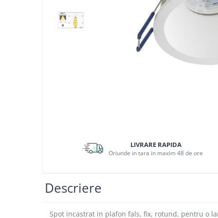
APLICE MODERNE
PLAFONIERE MODERNE
VEIOZE MODERNE
LAMPADARE MODERNE
SUSPENSII CU LED
APLICE CU LED
PLAFONIERE CU LED
MINI SPOTURI MAGNETICE &
ACCESORII
Distrib
pe
LAMPADARE CU LED
LIVRARE RAPIDA
Facebo
SUSPENSII VINTAGE
Oriunde in tara in maxim 48 de ore
APLICE VINTAGE
PLAFONIERE VINTAGE
Descriere
ACCESORII & CABLU VINTAGE
SUSPENSII COPII
Spot incastrat in plafon fals, fix, rotund, pentr