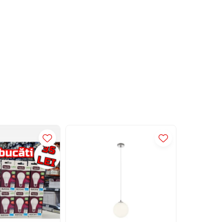
LED INCASTRAT XKONE PATRAT FIX GU10 IP20 ALB MAT ARELUX