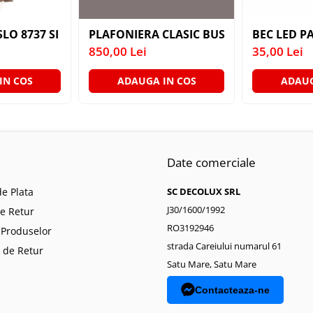
ANTIC CREM E14 2X40W 350MM
SLO 8737 SI SUSPENSIE EXT. AURIU ANTIC TRANSPARENT
PLAFONIERA CLASIC BUSSY OMEGA 3035-
BEC LED PA
850,00 Lei
35,00 Lei
IN COS
ADAUGA IN COS
ADAUG
Date comerciale
e Plata
SC DECOLUX SRL
J30/1600/1992
de Retur
RO3192946
 Produselor
strada Careiului numarul 61
 de Retur
Satu Mare, Satu Mare
Contacteaza-ne