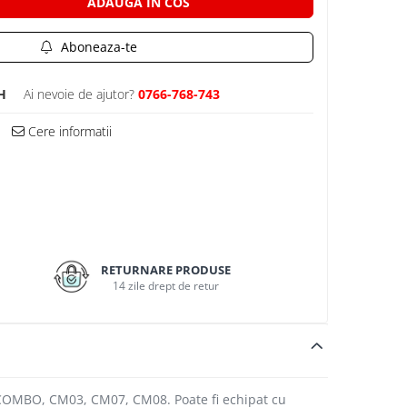
ADAUGA IN COS
Aboneaza-te
H
Ai nevoie de ajutor?
0766-768-743
Cere informatii
RETURNARE PRODUSE
14 zile drept de retur
 XCOMBO, CM03, CM07, CM08. Poate fi echipat cu