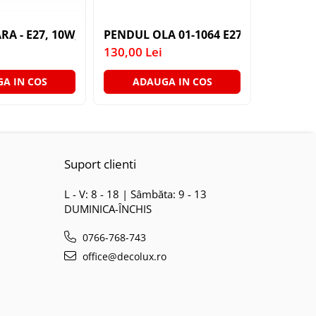
 E27 1X60W 76X24X24CM
52-45A 3X40W E27
RA - E27, 10W, 820LM, 6500K (BAX 10 BUCATI - 35LEI)
PENDUL OLA 01-1064 E27 1X40W WH D
PLAFONI
130,00 Lei
200,00 L
A IN COS
ADAUGA IN COS
ADA
Suport clienti
L - V: 8 - 18 | Sâmbăta: 9 - 13
DUMINICA-ÎNCHIS
0766-768-743
office@decolux.ro