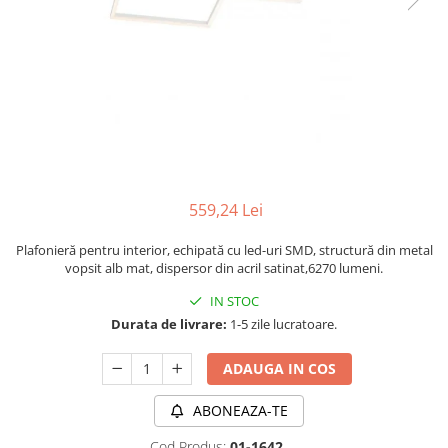
PLAFONIERE MODERNE
VEIOZE MODERNE
LAMPADARE MODERNE
SUSPENSII CU LED
APLICE CU LED
PLAFONIERE CU LED
MINI SPOTURI MAGNETICE &
559,24 Lei
ACCESORII
LAMPADARE CU LED
Plafonieră pentru interior, echipată cu led-uri SMD, structură din metal
vopsit alb mat, dispersor din acril satinat,6270 lumeni.
SUSPENSII VINTAGE
IN STOC
APLICE VINTAGE
Durata de livrare:
1-5 zile lucratoare.
PLAFONIERE VINTAGE
ADAUGA IN COS
ACCESORII & CABLU VINTAGE
SUSPENSII COPII
ABONEAZA-TE
APLICE COPII
Cod Produs:
01-1642