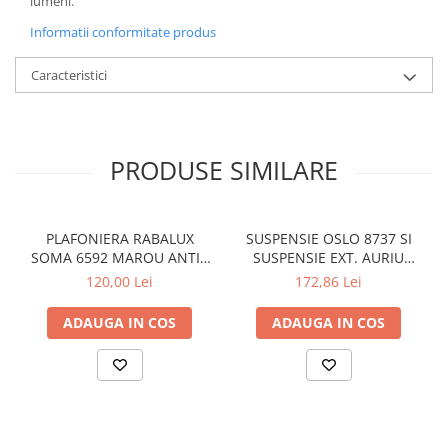
lumeni.
Informatii conformitate produs
Caracteristici
PRODUSE SIMILARE
PLAFONIERA RABALUX
SUSPENSIE OSLO 8737 SI
SOMA 6592 MAROU ANTIC
SUSPENSIE EXT. AURIU
CREM E14 2X40W 350MM
ANTIC TRANSPARENT E27
120,00 Lei
172,86 Lei
1X60W 76X24X24CM
ADAUGA IN COS
ADAUGA IN COS