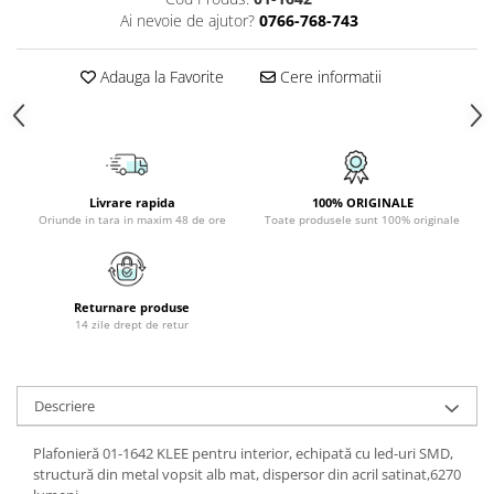
PLAFONIERE COPII
Ai nevoie de ajutor?
0766-768-743
SPOTURI APLICATE
Adauga la Favorite
Cere informatii
LAMPI BAIE
LAMPADARE CRISTAL
VEIOZA VINTAGE
VEIOZE COPII
Livrare rapida
100% ORIGINALE
Oriunde in tara in maxim 48 de ore
Toate produsele sunt 100% originale
Returnare produse
14 zile drept de retur
Descriere
Plafonieră 01-1642 KLEE pentru interior, echipată cu led-uri SMD,
structură din metal vopsit alb mat, dispersor din acril satinat,6270