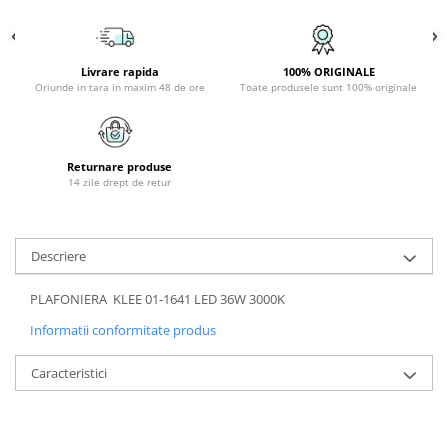
APLICE COPII
PLAFONIERE COPII
Livrare rapida
100% ORIGINALE
SPOTURI APLICATE
Oriunde in tara in maxim 48 de ore
Toate produsele sunt 100% originale
LAMPI BAIE
LAMPADARE CRISTAL
Returnare produse
VEIOZA VINTAGE
14 zile drept de retur
VEIOZE COPII
■ ILUMINAT DE EXTERIOR
Descriere
APLICE EXTERIOR
PLAFONIERE & PENDULE DE
PLAFONIERA KLEE 01-1641 LED 36W 3000K
EXTERIOR
Informatii conformitate produs
STALPI EXTERIOR
Caracteristici
LAMPADARE & PENDULE DE
EXTERIOR
LAMPI PAVAJ & PISCINE