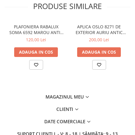
LAMPI GARDURI & TREPTE
PRODUSE SIMILARE
LAMPI STRADALE
LAMPI SOLARE
PLAFONIERA RABALUX
APLICA OSLO 8271 DE
PROIECTOARE
SOMA 6592 MAROU ANTIC
EXTERIOR AURIU ANTIC
CREM E14 2X40W 350MM
TRANSPARENT E27 1X60W
120,00 Lei
200,00 Lei
VEIOZE EXTERIOR
240X265MM
■ ILUMINAT TEHNIC
ADAUGA IN COS
ADAUGA IN COS
PLAFONIERE & LAMPI LED
PANOURI LED
CORPURI ETANSE LED
SPOTURI INCASTRATE
SPOTURI PE SINA & ACCESORII
MAGAZINUL MEU
SPOTURI APLICATE SI SUSPENSII
CLIENTI
LAMPI EMERGENTA
DATE COMERCIALE
BANDA LED & ACCESORII
■ ILUMINAT DECORATIV
SUPORT CLIENTI
L - V: 8 - 18 | SÂMBĂTA: 9 - 13