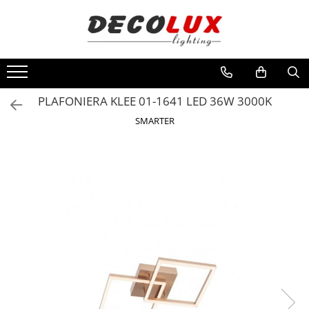
Toate Produsele
■ ILUMINAT DE INTERIOR
CANDELABRE & PENDULE CLASICE
PLAFONIERA KLEE 01-1641 LED 36W 3000K
APLICE CLASICE
SMARTER
PLAFONIERE CLASICE
VEIOZE CLASICE
LAMPADARE CLASICE
CANDELABRE CRISTAL & PENDULE
APLICE CRISTAL
PLAFONIERE CRISTAL
VEIOZE CRISTAL
CANDELABRE MODERNE &
PENDULE