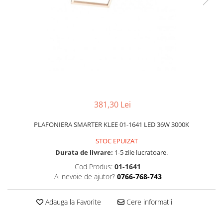
APLICE MODERNE
PLAFONIERE MODERNE
VEIOZE MODERNE
LAMPADARE MODERNE
SUSPENSII CU LED
APLICE CU LED
PLAFONIERE CU LED
381,30 Lei
MINI SPOTURI MAGNETICE &
PLAFONIERA SMARTER KLEE 01-1641 LED 36W 3000K
ACCESORII
STOC EPUIZAT
LAMPADARE CU LED
Durata de livrare:
1-5 zile lucratoare.
SUSPENSII VINTAGE
Cod Produs:
01-1641
APLICE VINTAGE
Ai nevoie de ajutor?
0766-768-743
PLAFONIERE VINTAGE
Adauga la Favorite
Cere informatii
ACCESORII & CABLU VINTAGE
SUSPENSII COPII