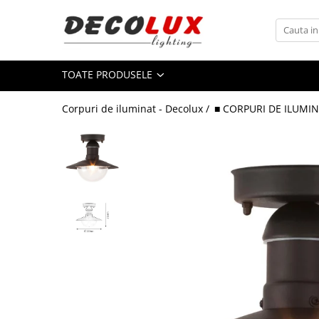
Toate Produsele
TOATE PRODUSELE
■ ILUMINAT DE INTERIOR
CANDELABRE & PENDULE CLASICE
Corpuri de iluminat - Decolux /
■ CORPURI DE ILUMIN
APLICE CLASICE
PLAFONIERE CLASICE
VEIOZE CLASICE
LAMPADARE CLASICE
CANDELABRE CRISTAL & PENDULE
APLICE CRISTAL
PLAFONIERE CRISTAL
VEIOZE CRISTAL
CANDELABRE MODERNE &
PENDULE