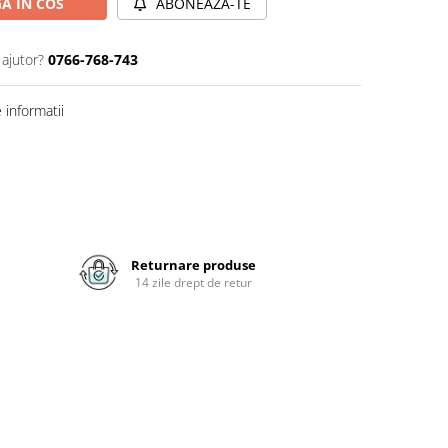
A IN COS
ABONEAZA-TE
 ajutor?
0766-768-743
informatii
Returnare produse
14 zile drept de retur