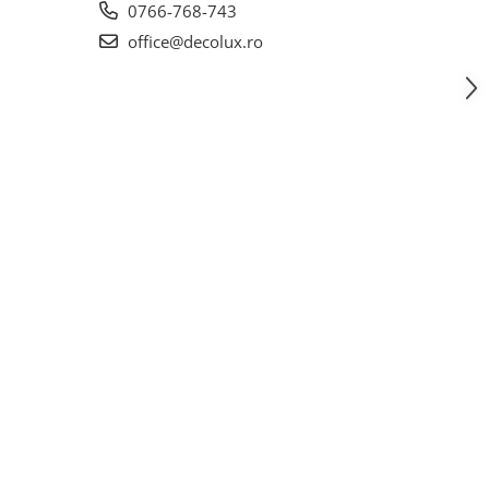
0766-768-743
office@decolux.ro