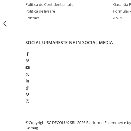
LAMPI GARDURI & TREPTE
Politica de Confidentialitate
Garantia 
Politica de livrare
Formular 
LAMPI STRADALE
Contact
ANPC
LAMPI SOLARE
PROIECTOARE
VEIOZE EXTERIOR
SOCIAL
URMARESTE-NE IN SOCIAL MEDIA
■ ILUMINAT TEHNIC
PLAFONIERE & LAMPI LED
PANOURI LED
CORPURI ETANSE LED
SPOTURI INCASTRATE
SPOTURI PE SINA & ACCESORII
SPOTURI APLICATE SI SUSPENSII
LAMPI EMERGENTA
BANDA LED & ACCESORII
©Copyright SC DECOLUX SRL 2026
Platforma E-commerce b
Gomag
■ ILUMINAT DECORATIV