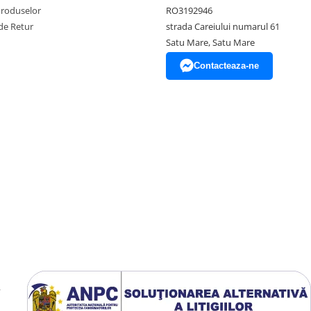
Produselor
RO3192946
de Retur
strada Careiului numarul 61
Satu Mare, Satu Mare
Contacteaza-ne
y