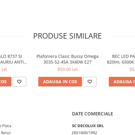
PRODUSE SIMILARE
LO 8737 SI
Plafoniera Clasic Bussy Omega
BEC LED PA
 AURIU ANTIC
3035-52-45A 3X40W E27
820lm, 6500K 
 E27 1X60W
3
 Lei
850,00 Lei
35
24CM
COS
ADAUGA IN COS
ADAUGA I
DATE COMERCIALE
 Plata
SC DECOLUX SRL
e Retur
J30/1600/1992