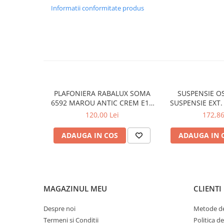
Informatii conformitate produs
APLICE COPII
PLAFONIERE COPII
SPOTURI APLICATE
LAMPI BAIE
LAMPADARE CRISTAL
VEIOZA VINTAGE
PLAFONIERA RABALUX SOMA
SUSPENSIE OS
6592 MAROU ANTIC CREM E14
SUSPENSIE EXT.
VEIOZE COPII
2X40W 350MM
TRANSPARENT
120,00 Lei
172,86
■ ILUMINAT DE EXTERIOR
76X24X
APLICE EXTERIOR
ADAUGA IN COS
ADAUGA IN 
PLAFONIERE & PENDULE DE
EXTERIOR
STALPI EXTERIOR
MAGAZINUL MEU
CLIENTI
LAMPADARE & PENDULE DE
EXTERIOR
Despre noi
Metode de
LAMPI PAVAJ & PISCINE
Termeni si Conditii
Politica d