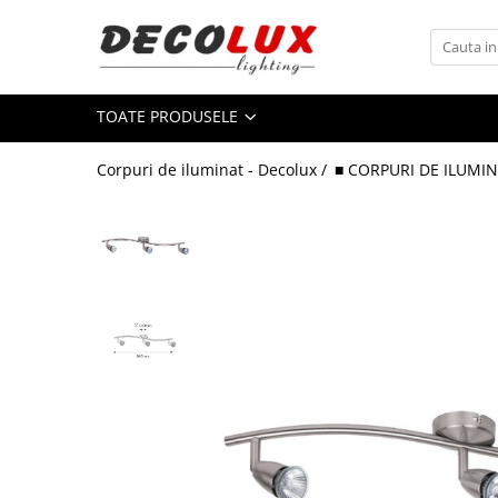
Toate Produsele
TOATE PRODUSELE
■ ILUMINAT DE INTERIOR
CANDELABRE & PENDULE CLASICE
Corpuri de iluminat - Decolux /
■ CORPURI DE ILUMIN
APLICE CLASICE
PLAFONIERE CLASICE
VEIOZE CLASICE
LAMPADARE CLASICE
CANDELABRE CRISTAL & PENDULE
APLICE CRISTAL
PLAFONIERE CRISTAL
VEIOZE CRISTAL
CANDELABRE MODERNE &
PENDULE