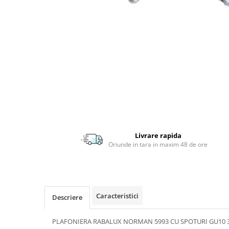
APLICE MODERNE
PLAFONIERE MODERNE
VEIOZE MODERNE
LAMPADARE MODERNE
SUSPENSII CU LED
APLICE CU LED
PLAFONIERE CU LED
MINI SPOTURI MAGNETICE &
ACCESORII
Livrare rapida
Oriunde in tara in maxim 48 de ore
LAMPADARE CU LED
SUSPENSII VINTAGE
APLICE VINTAGE
PLAFONIERE VINTAGE
Caracteristici
Descriere
ACCESORII & CABLU VINTAGE
PLAFONIERA RABALUX NORMAN 5993 CU SPOTURI GU10 
SUSPENSII COPII