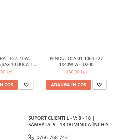
RA - E27, 10W,
PENDUL OLA 01-1064 E27
PLAFONIER
(BAX 10 BUCATI -
1X40W WH D200
5LEI)
,00 Lei
130,00 Lei
N COS
ADAUGA IN COS
ADAUG
SUPORT CLIENTI
L - V: 8 - 18 |
SÂMBĂTA: 9 - 13 DUMINICA-ÎNCHIS
0766-768-743