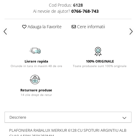
Cod Produs:
6128
PLAFONIERE COPII
Ai nevoie de ajutor?
0766-768-743
SPOTURI APLICATE
LAMPI BAIE
Adauga la Favorite
Cere informatii
LAMPADARE CRISTAL
VEIOZA VINTAGE
VEIOZE COPII
Livrare rapida
100% ORIGINALE
Oriunde in tara in maxim 48 de ore
Toate produsele sunt 100% originale
Returnare produse
14 zile drept de retur
Descriere
PLAFONIERA RABALUX MERKUR 6128 CU SPOTURI ARGINTIU ALB
GU10 4 50W 250X250MM