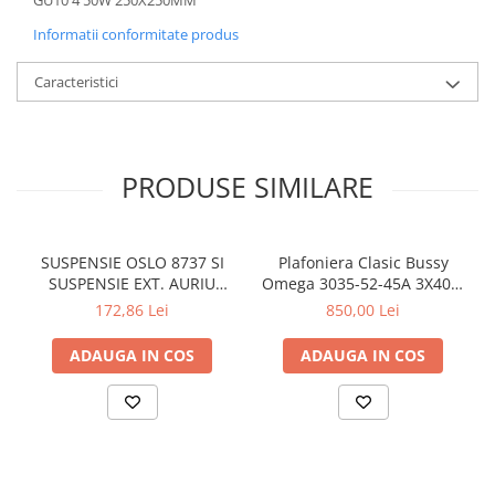
Informatii conformitate produs
Caracteristici
PRODUSE SIMILARE
SUSPENSIE OSLO 8737 SI
Plafoniera Clasic Bussy
SUSPENSIE EXT. AURIU
Omega 3035-52-45A 3X40W
ANTIC TRANSPARENT E27
E27
172,86 Lei
850,00 Lei
1X60W 76X24X24CM
ADAUGA IN COS
ADAUGA IN COS