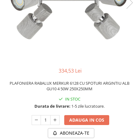
PLAFONIERE MODERNE
VEIOZE MODERNE
LAMPADARE MODERNE
SUSPENSII CU LED
APLICE CU LED
PLAFONIERE CU LED
MINI SPOTURI MAGNETICE &
ACCESORII
334,53 Lei
LAMPADARE CU LED
PLAFONIERA RABALUX MERKUR 6128 CU SPOTURI ARGINTIU ALB
SUSPENSII VINTAGE
GU10 4 50W 250X250MM
APLICE VINTAGE
IN STOC
PLAFONIERE VINTAGE
Durata de livrare:
1-5 zile lucratoare.
ACCESORII & CABLU VINTAGE
ADAUGA IN COS
SUSPENSII COPII
ABONEAZA-TE
APLICE COPII